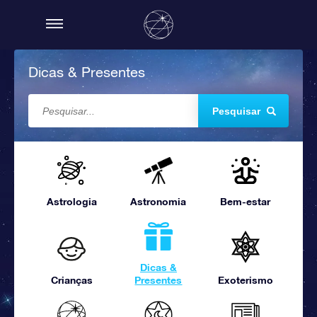
Dicas & Presentes
Pesquisar
Astrologia
Astronomia
Bem-estar
Dicas &
Crianças
Presentes
Exoterismo