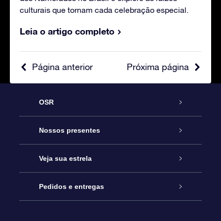
culturais que tornam cada celebração especial.
Leia o artigo completo
Página anterior
Próxima página
OSR
Serviço
Nossos presentes
Entre em contato conosco
Presente estrelar on-line
Veja sua estrela
Blog
Pacote de presente da OSR
Star Register
Pedidos e entregas
Perguntas frequentes
Super Star Gift
Aplicativo Localizador de Estrelas da OSR
Login de clientes