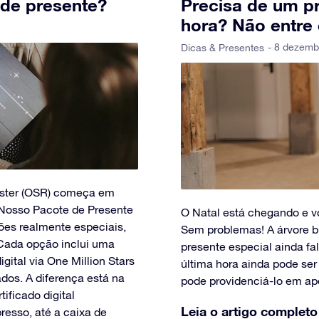
 de presente?
Precisa de um pr
hora? Não entre
- 8 dezemb
Dicas & Presentes
ister (OSR) começa em
 Nosso Pacote de Presente
O Natal está chegando e v
ões realmente especiais,
Sem problemas! A árvore br
 Cada opção inclui uma
presente especial ainda fa
gital via One Million Stars
última hora ainda pode ser 
ados. A diferença está na
pode providenciá-lo em ap
ificado digital
Leia o artigo completo
resso, até a caixa de