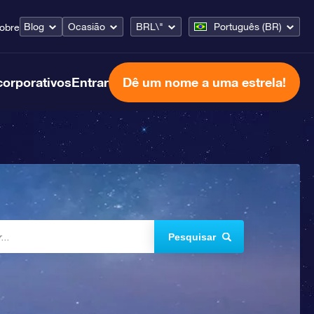
Blog
Ocasião
BRL\"
Português (BR)
obre
corporativos
Entrar
Dê um nome a uma estrela!
Pesquisar