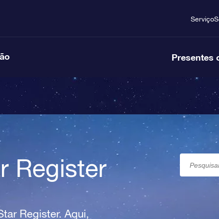
Serviço
S
ção
Presentes 
r Register
tar Register. Aqui,