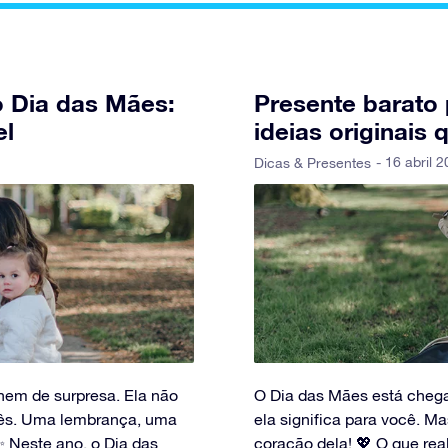
o Dia das Mães:
Presente barato 
el
ideias originais 
- 16 abril 
Dicas & Presentes
hem de surpresa. Ela não
O Dia das Mães está chega
ês. Uma lembrança, uma
ela significa para você. M
 Neste ano, o Dia das
coração dela! 💖 O que rea