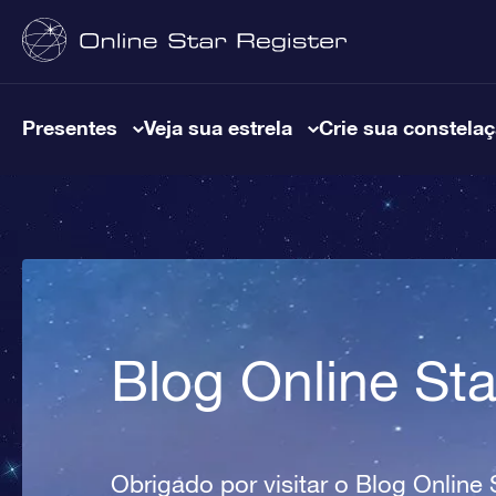
Presentes
Veja sua estrela
Crie sua constela
Blog Online Sta
Obrigado por visitar o Blog Online S