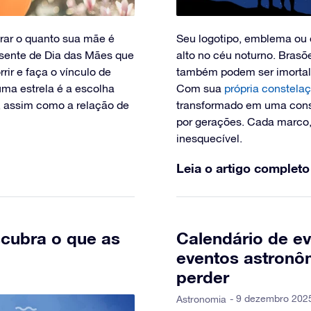
rar o quanto sua mãe é
Seu logotipo, emblema ou 
esente de Dia das Mães que
alto no céu noturno. Brasõe
rir e faça o vínculo de
também podem ser imortal
uma estrela é a escolha
Com sua
própria constelaç
re, assim como a relação de
transformado em uma const
por gerações. Cada marco, 
inesquecível.
Leia o artigo completo
cubra o que as
Calendário de ev
eventos astronô
perder
- 9 dezembro 202
Astronomia