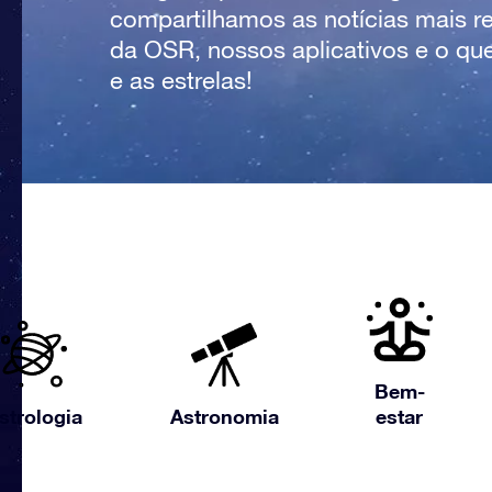
compartilhamos as notícias mais r
da OSR, nossos aplicativos e o qu
e as estrelas!
Bem-
strologia
Astronomia
estar