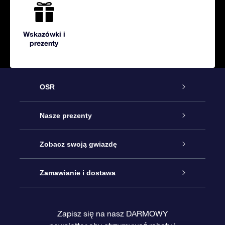
Wskazówki i
prezenty
OSR
Obsługa
Nasze prezenty
Kontakt
Podarunek Gwiazda Online
Zobacz swoją gwiazdę
Blog
Pakiet Podarunkowy OSR
Rejestr Gwiazd
Zamawianie i dostawa
Najczęściej zadawane pytania
Prezent Super Star
Aplikacją OSR Star Finder
Logowanie
Zapisz się na nasz DARMOWY