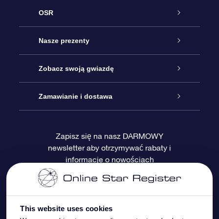
OSR
Obsługa
Nasze prezenty
Kontakt
Podarunek Gwiazda Online
Zobacz swoją gwiazdę
Blog
Pakiet Podarunkowy OSR
Rejestr Gwiazd
Zamawianie i dostawa
Najczęściej zadawane pytania
Prezent Super Star
Aplikacją OSR Star Finder
Logowanie
Zapisz się na nasz DARMOWY
newsletter aby otrzymywać rabaty i
Recenzje
Karta podarunkowa OSR
Sprsonalizowana Strona Gwiazdy
Metody płatności
informacje o nowościach
Prezenty firmowe
One Million Stars
Dostawa
Gwieździsty Wygaszacz Ekranu OSR
Polityka zwrotów
This website uses cookies