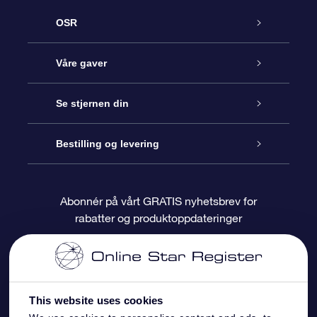
OSR
Kundeservice
Våre gaver
Kontakt oss
Online Stjernegave
Se stjernen din
Bloggen
OSR Gavepakke
Star Register
Bestilling og levering
Ofte stilte spørsmål
Super Star Gift
OSR Star Finder App
Kundeinnlogging
Abonnér på vårt GRATIS nyhetsbrev for
rabatter og produktoppdateringer
Anmeldelser
OSR-gavekortet
Pesontilpasset stjerneside
Betalingsinformasjon
Bedriftsgaver
One Million Stars
Fraktinformasjon
This website uses cookies
OSR Starsaver
Returpolicy