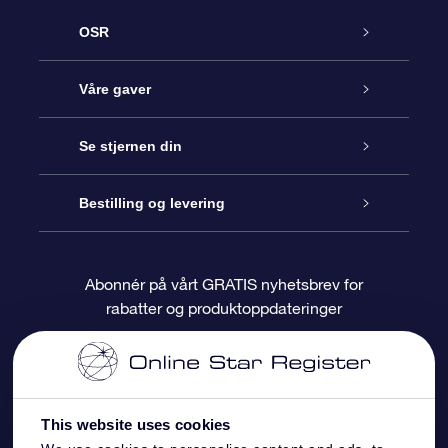
OSR
Kundeservice
Våre gaver
Kontakt oss
Online Stjernegave
Se stjernen din
Bloggen
OSR Gavepakke
Star Register
Bestilling og levering
Ofte stilte spørsmål
Super Star Gift
OSR Star Finder App
Kundeinnlogging
Abonnér på vårt GRATIS nyhetsbrev for
rabatter og produktoppdateringer
Anmeldelser
OSR-gavekortet
Pesontilpasset stjerneside
Betalingsinformasjon
Bedriftsgaver
One Million Stars
Fraktinformasjon
This website uses cookies
OSR Starsaver
Returpolicy