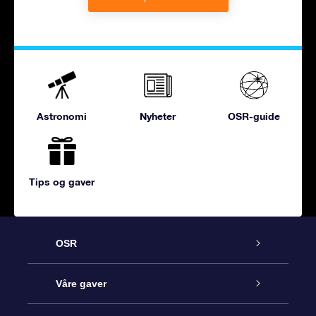
Astronomi
Nyheter
OSR-guide
Tips og gaver
OSR
Kundeservice
Våre gaver