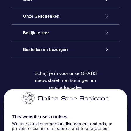
Service
Onze Geschenken
Contact
Online Star Gift
Bekijk je ster
Blog
OSR Cadeaupakket
Sterrenregister
Bestellen en bezorgen
Veelgestelde vragen
Super Ster Cadeau
OSR Star Finder App
Klantenlogin
Schrijf je in voor onze GRATIS
nieuwsbrief met kortingen en
OSR Recensies
OSR Cadeaukaart
Gepersonaliseerde sterrenpagina
Betalingsinformatie
productupdates
Relatiegeschenken
One Million Stars
Verzendinformatie
OSR Starsaver
Retourbeleid
This website uses cookies
We use cookies to personalise content and ads, to
provide social media features and to analyse our