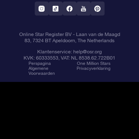
Fly me to the Stars App
Constellaties
Online Star Register BV
- Laan van de Maagd
83, 7324 BT Apeldoorn, The Netherlands
Klantenservice:
help@osr.org
KVK: 60333553, VAT: NL 8538.62.722B01
Perspagina
One Million Stars
Algemene
Privacyverklaring
Voorwaarden