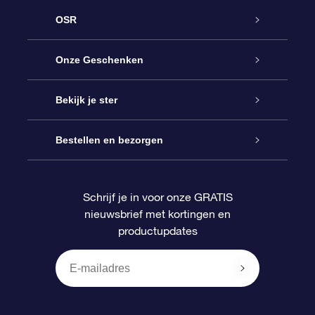
OSR
Service
Onze Geschenken
Contact
Online Star Gift
Bekijk je ster
Blog
OSR Cadeaupakket
Sterrenregister
Bestellen en bezorgen
Veelgestelde vragen
Super Ster Cadeau
OSR Star Finder App
Klantenlogin
Schrijf je in voor onze GRATIS
nieuwsbrief met kortingen en
OSR Recensies
OSR Cadeaukaart
Gepersonaliseerde sterrenpagina
Betalingsinformatie
productupdates
Relatiegeschenken
One Million Stars
Verzendinformatie
OSR Starsaver
Retourbeleid