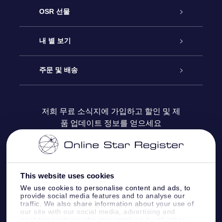
고객 서비스
OSR 선물
연락처
온라인 별 선물
내 별 보기
블로그
OSR 선물 팩
Star Register
주문 및 배송
자주 묻는 질문들
OSR Star Finder 앱
Super Star Gift
고객 로그인
저희 무료 소식지에 가입하고 할인 및 제
품 업데이트 정보를 얻으세요
OSR 상품권
후기
맞춤 별 페이지
결제 정보
기업 선물
One Million Stars
배송 정보
This website uses cookies
OSR 스타세이버
환불 정책
We use cookies to personalise content and ads, to
provide social media features and to analyse our
traffic. We also share information about your use of
Fly me to the stars VR 앱
our site with our social media, advertising and
별자리
analytics partners who may combine it with other