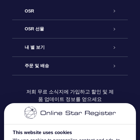
OSR
고객 서비스
OSR 선물
연락처
온라인 별 선물
내 별 보기
블로그
OSR 선물 팩
Star Register
주문 및 배송
자주 묻는 질문들
OSR Star Finder 앱
Super Star Gift
고객 로그인
저희 무료 소식지에 가입하고 할인 및 제
품 업데이트 정보를 얻으세요
OSR 상품권
후기
맞춤 별 페이지
결제 정보
기업 선물
One Million Stars
배송 정보
This website uses cookies
OSR 스타세이버
환불 정책
We use cookies to personalise content and ads, to