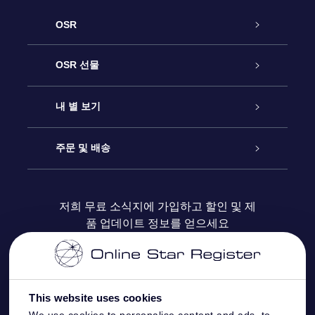
OSR
고객 서비스
OSR 선물
연락처
온라인 별 선물
내 별 보기
블로그
OSR 선물 팩
Star Register
주문 및 배송
자주 묻는 질문들
OSR Star Finder 앱
Super Star Gift
고객 로그인
저희 무료 소식지에 가입하고 할인 및 제
품 업데이트 정보를 얻으세요
OSR 상품권
후기
맞춤 별 페이지
결제 정보
기업 선물
One Million Stars
배송 정보
This website uses cookies
OSR 스타세이버
환불 정책
We use cookies to personalise content and ads, to