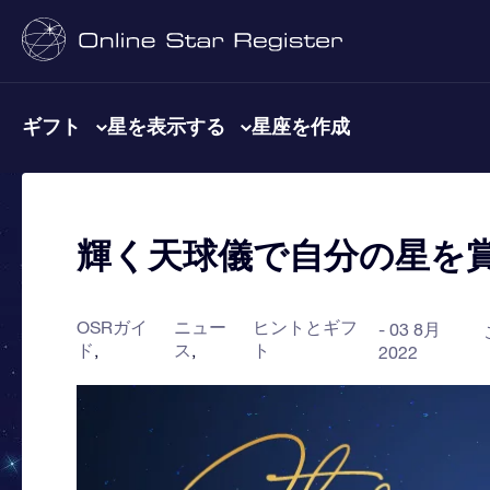
ギフト
星を表示する
星座を作成
輝く天球儀で自分の星を
OSRガイ
ニュー
ヒントとギフ
03 8月
ド
ス
ト
2022