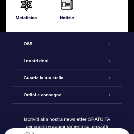
Metafisica
Notizie
OSR
Assistenza
I nostri doni
Contattaci
Online Star Gift
Guarda la tua stella
Blog
Pacchetto regalo OSR
Registro stellare
Ordini e consegne
Domande frequenti
Super Star Gift
App OSR Star Finder
Login Cliente
Iscriviti alla nostra newsletter GRATUITA
per sconti e aggiornamenti sui prodotti
OSR Recensioni
Gift Card OSR
Star Page personalizzata
Informazioni di Pagamento