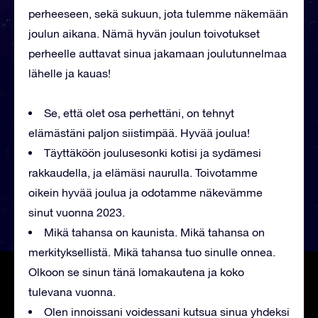
perheeseen, sekä sukuun, jota tulemme näkemään
joulun aikana. Nämä hyvän joulun toivotukset
perheelle auttavat sinua jakamaan joulutunnelmaa
lähelle ja kauas!
Se, että olet osa perhettäni, on tehnyt
elämästäni paljon siistimpää. Hyvää joulua!
Täyttäköön joulusesonki kotisi ja sydämesi
rakkaudella, ja elämäsi naurulla. Toivotamme
oikein hyvää joulua ja odotamme näkevämme
sinut vuonna 2023.
Mikä tahansa on kaunista. Mikä tahansa on
merkityksellistä. Mikä tahansa tuo sinulle onnea.
Olkoon se sinun tänä lomakautena ja koko
tulevana vuonna.
Olen innoissani voidessani kutsua sinua yhdeksi