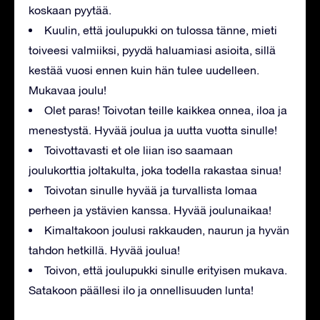
koskaan pyytää.
Kuulin, että joulupukki on tulossa tänne, mieti
toiveesi valmiiksi, pyydä haluamiasi asioita, sillä
kestää vuosi ennen kuin hän tulee uudelleen.
Mukavaa joulu!
Olet paras! Toivotan teille kaikkea onnea, iloa ja
menestystä. Hyvää joulua ja uutta vuotta sinulle!
Toivottavasti et ole liian iso saamaan
joulukorttia joltakulta, joka todella rakastaa sinua!
Toivotan sinulle hyvää ja turvallista lomaa
perheen ja ystävien kanssa. Hyvää joulunaikaa!
Kimaltakoon joulusi rakkauden, naurun ja hyvän
tahdon hetkillä. Hyvää joulua!
Toivon, että joulupukki sinulle erityisen mukava.
Satakoon päällesi ilo ja onnellisuuden lunta!