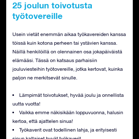
25 joulun toivotusta
työtovereille
Usein vietät enemmän aikaa työkavereiden kanssa
töissä kuin kotona perheen tai ystävien kanssa.
Näillä henkilöillä on olennainen osa jokapäiväistä
elämääsi. Tässä on katsaus parhaisiin
jouluviesteihin työtovereille, jotka kertovat, kuinka
paljon ne merkitsevät sinulle.
Lämpimät toivotukset, hyvää joulu ja onnellista
uutta vuotta!
Vaikka emme näkisikään loppuvuonna, halusin
kertoa, että ajattelen sinua!
Työkaverit ovat todellinen lahja, ja erityisesti
sinun kaltaiset hyvät työkaverit.