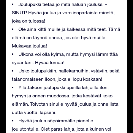
Joulupukki tietää jo mitä haluan jouluksi –
SINUT! Hyvää joulua ja varo isopartaista miestä,
joka on tulossa!
Ole aina kiltti muille ja kaikessa mitä teet. Tämä
elämä on täynnä onnea, jos olet hyvä muille.
Mukavaa joulua!
Ulkona voi olla kylmä, mutta hymysi lämmittää
sydäntäni. Hyvää lomaa!
Usko joulupukkiin, nallekarhuihin, ystäviin, sekä
taianomaiseen iloon, joka ei lopu koskaan!
Yllättäköön joulupukki upeilla lahjoilla ilon,
hymyn ja onnen muodossa, jotka kestävät koko
elämän. Toivotan sinulle hyvää joulua ja onnellista
uutta vuotta, lapseni.
Hyvää joulua söpöimmälle pienelle
joulutontulle. Olet paras lahja, jota aikuinen voi