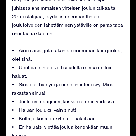
juhlassa ensimmäisen yhteisen joulun taikaa tai
20. nostalgiaa, täydellisten romanttisten
joulutoiveiden lähettäminen ystäville on paras tapa
osoittaa rakkautesi.
Ainoa asia, jota rakastan enemmän kuin joulua,
olet sinä.
Unohda misteli, voit suudella minua milloin
haluat.
Sinä olet hymyni ja onnellisuuteni syy. Minä
rakastan sinua!
Joulu on maaginen, koska olemme yhdessä.
Haluan jouluksi vain sinut!
Kulta, ulkona on kylmä… halaillaan.
En haluaisi viettää joulua kenenkään muun
kanssa.