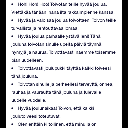
Hoh! Hoh! Hoo! Toivotan teille hyvää joulua.
Viettäkää tänään ihana ilta rakkaimpienne kanssa.
Hyvää ja valoisaa joulua toivottaen! Toivon teille
turvallista ja rentouttavaa lomaa.
Hyvää joulua parhaalle ystävälleni! Tänä
jouluna toivotan sinulle upeita päiviä täynnä
hymyjä ja naurua. Toivottavasti näemme toisemme
pian uudelleen.
Toivottavasti joulupukki täyttää kaikki toiveesi
tänä jouluna.
Toivotan sinulle ja perheellesi terveyttä, onnea,
rauhaa ja vaurautta tänä jouluna ja tulevalle
uudelle vuodelle.
Hyvää joulunaikaa! Toivon, että kaikki
joulutoiveesi toteutuvat.
Olen erittäin kiitollinen, että minulla on