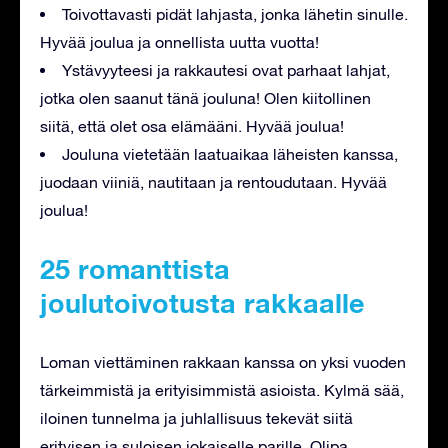
Toivottavasti pidät lahjasta, jonka lähetin sinulle.
Hyvää joulua ja onnellista uutta vuotta!
Ystävyyteesi ja rakkautesi ovat parhaat lahjat,
jotka olen saanut tänä jouluna! Olen kiitollinen
siitä, että olet osa elämääni. Hyvää joulua!
Jouluna vietetään laatuaikaa läheisten kanssa,
juodaan viiniä, nautitaan ja rentoudutaan. Hyvää
joulua!
25 romanttista
joulutoivotusta rakkaalle
Loman viettäminen rakkaan kanssa on yksi vuoden
tärkeimmistä ja erityisimmistä asioista. Kylmä sää,
iloinen tunnelma ja juhlallisuus tekevät siitä
erityisen ja suloisen jokaiselle parille. Olipa