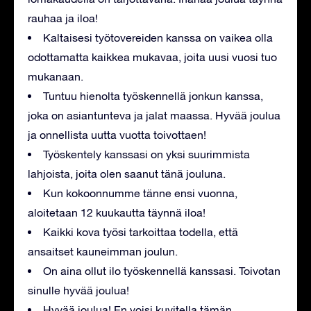
rauhaa ja iloa!
Kaltaisesi työtovereiden kanssa on vaikea olla
odottamatta kaikkea mukavaa, joita uusi vuosi tuo
mukanaan.
Tuntuu hienolta työskennellä jonkun kanssa,
joka on asiantunteva ja jalat maassa. Hyvää joulua
ja onnellista uutta vuotta toivottaen!
Työskentely kanssasi on yksi suurimmista
lahjoista, joita olen saanut tänä jouluna.
Kun kokoonnumme tänne ensi vuonna,
aloitetaan 12 kuukautta täynnä iloa!
Kaikki kova työsi tarkoittaa todella, että
ansaitset kauneimman joulun.
On aina ollut ilo työskennellä kanssasi. Toivotan
sinulle hyvää joulua!
Hyvää joulua! En voisi kuvitella tämän