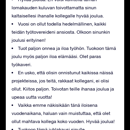
lomakauden kuluvan toivottamatta sinun
kaltaisellesi ihanalle kollegalle hyvää joulua.
Vuosi on ollut todella hedelmällinen, kaikki
teidän työtovereideni ansiosta. Olkoon sinunkin
joulusi erityinen!
Tuot paljon onnea ja iloa työhön. Tuokoon tämä
joulu myös paljon iloa elämääsi. Olet paras
työkaveri.
En usko, että olisin onnistunut kaikissa näissä
projekteissa, jos teitä, rakkaat kollegani, ei olisi
ollut. Kiitos paljon. Toivotan teille ihanaa joulua ja
upeaa uutta vuotta!
Vaikka emme näkisikään tänä iloisena
vuodenaikana, haluan vain muistuttaa, että olet
ollut mahtava kollega koko vuoden. Hyvää joulua!
Tuokoon tämä juhlakausi sinulle