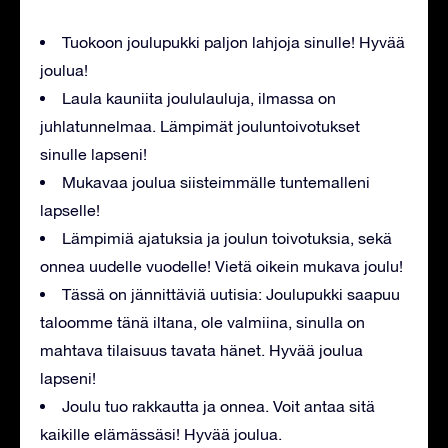
Tuokoon joulupukki paljon lahjoja sinulle! Hyvää
joulua!
Laula kauniita joululauluja, ilmassa on
juhlatunnelmaa. Lämpimät jouluntoivotukset
sinulle lapseni!
Mukavaa joulua siisteimmälle tuntemalleni
lapselle!
Lämpimiä ajatuksia ja joulun toivotuksia, sekä
onnea uudelle vuodelle! Vietä oikein mukava joulu!
Tässä on jännittäviä uutisia: Joulupukki saapuu
taloomme tänä iltana, ole valmiina, sinulla on
mahtava tilaisuus tavata hänet. Hyvää joulua
lapseni!
Joulu tuo rakkautta ja onnea. Voit antaa sitä
kaikille elämässäsi! Hyvää joulua.