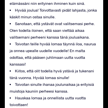
elämässäni niin erityinen ihminen kuin sinä.
Hyvää joulua! Toivottavasti pidät lahjasta, jonka
käskit minun ostaa sinulle.
Sanotaan, että ystävät ovat valitsemasi perhe.
Olen todella iloinen, että saan viettää aikaa
valitsemani perheeni kanssa tänä jouluaikana.
Toivotan teille hyvää lomaa täynnä iloa, naurua
ja onnea upealle uudelle vuodelle! En malta
odottaa, että pääsen juhlimaan uutta vuotta
kanssasi!
Kiitos, että olit todella hyvä ystävä ja tukenani
tänä vuonna. Hyvää lomaa sinulle!
Toivotan sinulle ihanaa joulunaikaa ja erityisiä
muistoja kauniin perheesi kanssa.
Hauskaa lomaa ja onnellista uutta vuotta
toivottaen!