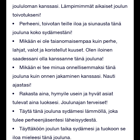
joululoman kanssasi. Lämpimimmät aikaiset joulun
toivotukseni!
Perheeni, toivotan teille iloa ja siunausta tänä
jouluna koko sydämestäni!
Mikään ei ole taianomaisempaa kuin perhe,
lahjat, valot ja koristellut kuuset. Olen iloinen
saadessani olla kanssanne tänä jouluna!
Mikään ei tee minua onnellisemmaksi tänä
jouluna kuin onnen jakaminen kanssasi. Nauti
ajastasi!
Rakasta aina, hymyile usein ja hyvät asiat
tulevat aina luoksesi. Joulunajan terveiset!
Täytä tänä jouluna sydämesi lämmöllä, joka
tulee perheenjäsentesi läheisyydestä.
Täyttäköön joulun taika sydämesi ja tuokoon se
iloa mieleesi tänä jouluna.