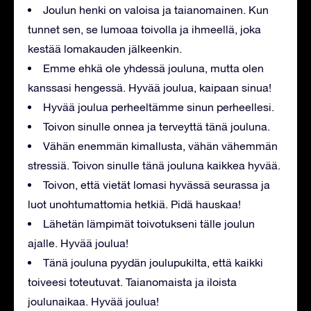
Joulun henki on valoisa ja taianomainen. Kun
tunnet sen, se lumoaa toivolla ja ihmeellä, joka
kestää lomakauden jälkeenkin.
Emme ehkä ole yhdessä jouluna, mutta olen
kanssasi hengessä. Hyvää joulua, kaipaan sinua!
Hyvää joulua perheeltämme sinun perheellesi.
Toivon sinulle onnea ja terveyttä tänä jouluna.
Vähän enemmän kimallusta, vähän vähemmän
stressiä. Toivon sinulle tänä jouluna kaikkea hyvää.
Toivon, että vietät lomasi hyvässä seurassa ja
luot unohtumattomia hetkiä. Pidä hauskaa!
Lähetän lämpimät toivotukseni tälle joulun
ajalle. Hyvää joulua!
Tänä jouluna pyydän joulupukilta, että kaikki
toiveesi toteutuvat. Taianomaista ja iloista
joulunaikaa. Hyvää joulua!