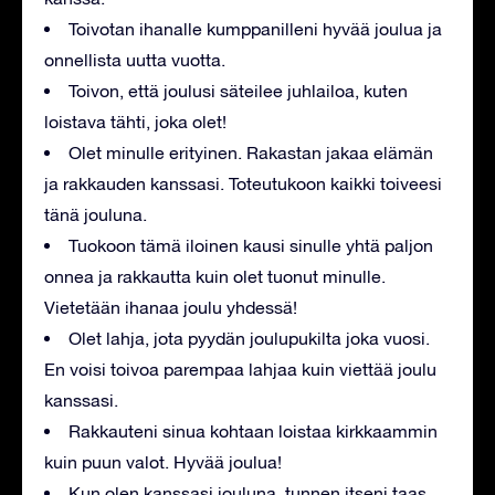
Toivotan ihanalle kumppanilleni hyvää joulua ja
onnellista uutta vuotta.
Toivon, että joulusi säteilee juhlailoa, kuten
loistava tähti, joka olet!
Olet minulle erityinen. Rakastan jakaa elämän
ja rakkauden kanssasi. Toteutukoon kaikki toiveesi
tänä jouluna.
Tuokoon tämä iloinen kausi sinulle yhtä paljon
onnea ja rakkautta kuin olet tuonut minulle.
Vietetään ihanaa joulu yhdessä!
Olet lahja, jota pyydän joulupukilta joka vuosi.
En voisi toivoa parempaa lahjaa kuin viettää joulu
kanssasi.
Rakkauteni sinua kohtaan loistaa kirkkaammin
kuin puun valot. Hyvää joulua!
Kun olen kanssasi jouluna, tunnen itseni taas