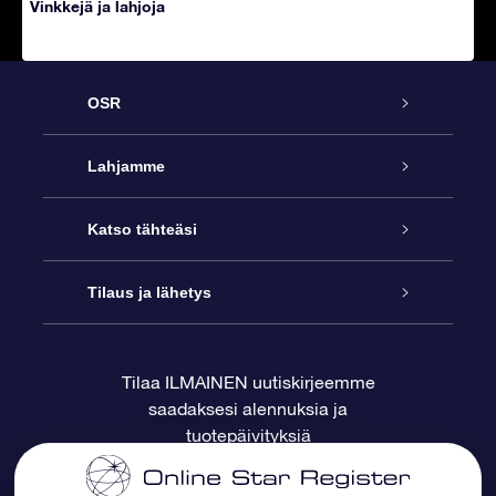
Vinkkejä ja lahjoja
OSR
Palvelu
Lahjamme
Ota meihin yhteyttä
Online Star -lahja
Katso tähteäsi
Blogi
OSR-lahjapakkaus
Star Register
Tilaus ja lähetys
Usein kysytyt kysymykset
Supertähtilahja
OSR Star Finder -sovelluksella
Ota meihin yhteyttä
Tilaa ILMAINEN uutiskirjeemme
saadaksesi alennuksia ja
Arvostelut
OSR-lahjakortti
Henkilökohtainen Tähtisivu
Maksutiedot
tuotepäivityksiä
Yrityslahjat
One Million Stars
Toimitustiedot