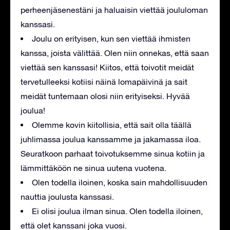
perheenjäsenestäni ja haluaisin viettää joululoman
kanssasi.
Joulu on erityisen, kun sen viettää ihmisten
kanssa, joista välittää. Olen niin onnekas, että saan
viettää sen kanssasi! Kiitos, että toivotit meidät
tervetulleeksi kotiisi näinä lomapäivinä ja sait
meidät tuntemaan olosi niin erityiseksi. Hyvää
joulua!
Olemme kovin kiitollisia, että sait olla täällä
juhlimassa joulua kanssamme ja jakamassa iloa.
Seuratkoon parhaat toivotuksemme sinua kotiin ja
lämmittäköön ne sinua uutena vuotena.
Olen todella iloinen, koska sain mahdollisuuden
nauttia joulusta kanssasi.
Ei olisi joulua ilman sinua. Olen todella iloinen,
että olet kanssani joka vuosi.