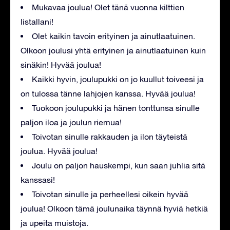
Mukavaa joulua! Olet tänä vuonna kilttien
listallani!
Olet kaikin tavoin erityinen ja ainutlaatuinen.
Olkoon joulusi yhtä erityinen ja ainutlaatuinen kuin
sinäkin! Hyvää joulua!
Kaikki hyvin, joulupukki on jo kuullut toiveesi ja
on tulossa tänne lahjojen kanssa. Hyvää joulua!
Tuokoon joulupukki ja hänen tonttunsa sinulle
paljon iloa ja joulun riemua!
Toivotan sinulle rakkauden ja ilon täyteistä
joulua. Hyvää joulua!
Joulu on paljon hauskempi, kun saan juhlia sitä
kanssasi!
Toivotan sinulle ja perheellesi oikein hyvää
joulua! Olkoon tämä joulunaika täynnä hyviä hetkiä
ja upeita muistoja.