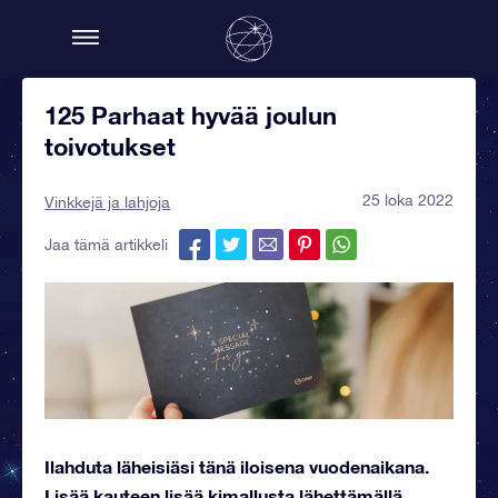
125 Parhaat hyvää joulun
toivotukset
25 loka 2022
Vinkkejä ja lahjoja
Jaa tämä artikkeli
Ilahduta läheisiäsi tänä iloisena vuodenaikana.
Lisää kauteen lisää kimallusta lähettämällä