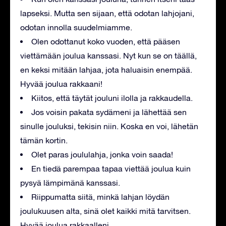
lapseksi. Mutta sen sijaan, että odotan lahjojani,
odotan innolla suudelmiamme.
Olen odottanut koko vuoden, että pääsen
viettämään joulua kanssasi. Nyt kun se on täällä,
en keksi mitään lahjaa, jota haluaisin enempää.
Hyvää joulua rakkaani!
Kiitos, että täytät jouluni ilolla ja rakkaudella.
Jos voisin pakata sydämeni ja lähettää sen
sinulle jouluksi, tekisin niin. Koska en voi, lähetän
tämän kortin.
Olet paras joululahja, jonka voin saada!
En tiedä parempaa tapaa viettää joulua kuin
pysyä lämpimänä kanssasi.
Riippumatta siitä, minkä lahjan löydän
joulukuusen alta, sinä olet kaikki mitä tarvitsen.
Hyvää joulua rakkaalleni.