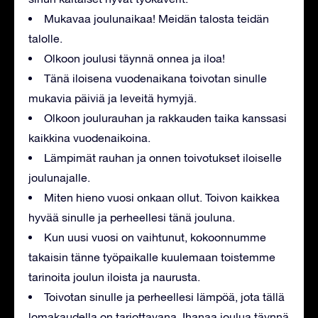
Mukavaa joulunaikaa! Meidän talosta teidän
talolle.
Olkoon joulusi täynnä onnea ja iloa!
Tänä iloisena vuodenaikana toivotan sinulle
mukavia päiviä ja leveitä hymyjä.
Olkoon joulurauhan ja rakkauden taika kanssasi
kaikkina vuodenaikoina.
Lämpimät rauhan ja onnen toivotukset iloiselle
joulunajalle.
Miten hieno vuosi onkaan ollut. Toivon kaikkea
hyvää sinulle ja perheellesi tänä jouluna.
Kun uusi vuosi on vaihtunut, kokoonnumme
takaisin tänne työpaikalle kuulemaan toistemme
tarinoita joulun iloista ja naurusta.
Toivotan sinulle ja perheellesi lämpöä, jota tällä
lomakaudella on tarjottavana. Ihanaa joulua täynnä