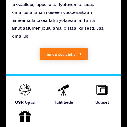
rakkaallesi, lapselle tai työtoverille. Lisää
kimallusta tähän iloiseen vuodenaikaan
nimeämällä oikea tähti yötaivaalla. Tämä
ainutlaatuinen joululahja loistaa ikuisesti. Jaa
kimallus!
Nimeä Joulutähti!
OSR Opas
Tähtitiede
Uutiset