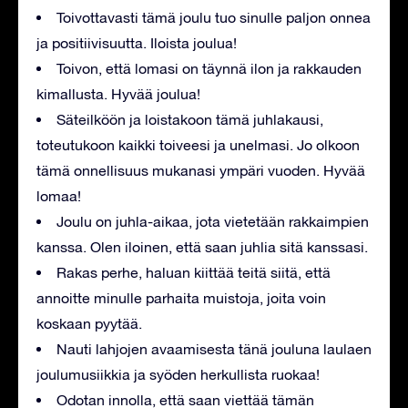
Toivottavasti tämä joulu tuo sinulle paljon onnea
ja positiivisuutta. Iloista joulua!
Toivon, että lomasi on täynnä ilon ja rakkauden
kimallusta. Hyvää joulua!
Säteilköön ja loistakoon tämä juhlakausi,
toteutukoon kaikki toiveesi ja unelmasi. Jo olkoon
tämä onnellisuus mukanasi ympäri vuoden. Hyvää
lomaa!
Joulu on juhla-aikaa, jota vietetään rakkaimpien
kanssa. Olen iloinen, että saan juhlia sitä kanssasi.
Rakas perhe, haluan kiittää teitä siitä, että
annoitte minulle parhaita muistoja, joita voin
koskaan pyytää.
Nauti lahjojen avaamisesta tänä jouluna laulaen
joulumusiikkia ja syöden herkullista ruokaa!
Odotan innolla, että saan viettää tämän