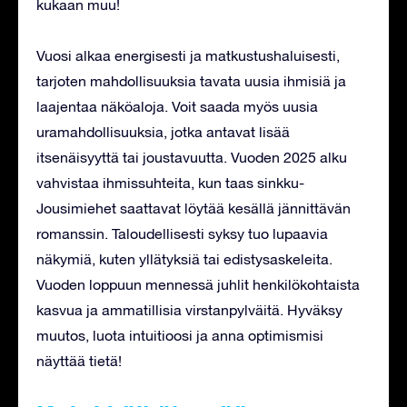
kukaan muu!
Vuosi alkaa energisesti ja matkustushaluisesti,
tarjoten mahdollisuuksia tavata uusia ihmisiä ja
laajentaa näköaloja. Voit saada myös uusia
uramahdollisuuksia, jotka antavat lisää
itsenäisyyttä tai joustavuutta. Vuoden 2025 alku
vahvistaa ihmissuhteita, kun taas sinkku-
Jousimiehet saattavat löytää kesällä jännittävän
romanssin. Taloudellisesti syksy tuo lupaavia
näkymiä, kuten yllätyksiä tai edistysaskeleita.
Vuoden loppuun mennessä juhlit henkilökohtaista
kasvua ja ammatillisia virstanpylväitä. Hyväksy
muutos, luota intuitioosi ja anna optimismisi
näyttää tietä!