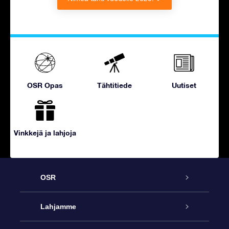
OSR Opas
Tähtitiede
Uutiset
Vinkkejä ja lahjoja
OSR
Palvelu
Lahjamme