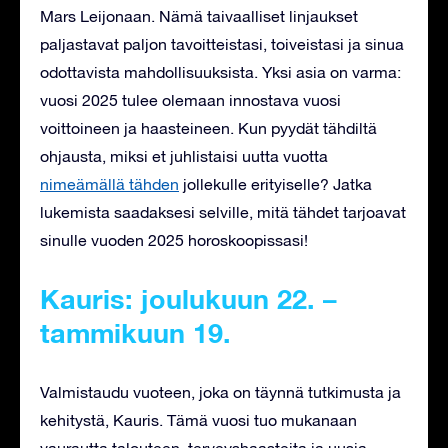
Mars Leijonaan. Nämä taivaalliset linjaukset
paljastavat paljon tavoitteistasi, toiveistasi ja sinua
odottavista mahdollisuuksista. Yksi asia on varma:
vuosi 2025 tulee olemaan innostava vuosi
voittoineen ja haasteineen. Kun pyydät tähdiltä
ohjausta, miksi et juhlistaisi uutta vuotta
nimeämällä tähden
jollekulle erityiselle? Jatka
lukemista saadaksesi selville, mitä tähdet tarjoavat
sinulle vuoden 2025 horoskoopissasi!
Kauris: joulukuun 22. –
tammikuun 19.
Valmistaudu vuoteen, joka on täynnä tutkimusta ja
kehitystä, Kauris. Tämä vuosi tuo mukanaan
vaurautta talouteen, terveyshaasteita ja uusia