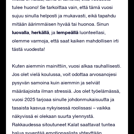
tulee huono! Se tarkoittaa vain, että tämä vuosi
sujuu sinulla helposti ja mukavasti, eikä tapahdu
mitään äärimmäisen hyvää tai huonoa. Sinun
luovalla
herkällä
lempeällä
,
, ja
luonteellasi,
olemme varmoja, että saat kaiken mahdollisen irti
tästä vuodesta!
Kuten aiemmin mainittiin, vuosi alkaa rauhallisesti.
Jos olet vielä koulussa, voit odottaa arvosanojesi
pysyvän samoina kuin aiemmin ja selviät
määräajoista ilman stressiä. Jos olet työelämässä,
vuosi 2025 tarjoaa sinulle johdonmukaisuutta ja
tasaista kasvua nykyisessä roolissasi – vaikka
näkyvissä ei olekaan suurta ylennystä.
Rakkaudessa sitoutuneet Kalat saattavat tuntea
halua syventää emotionaalista yhteyttään