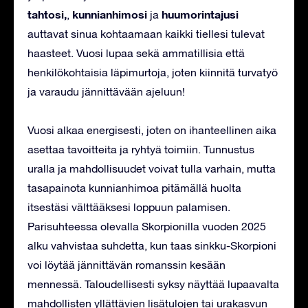
tahtosi,
kunnianhimosi
huumorintajusi
,
ja
auttavat sinua kohtaamaan kaikki tiellesi tulevat
haasteet. Vuosi lupaa sekä ammatillisia että
henkilökohtaisia läpimurtoja, joten kiinnitä turvatyö
ja varaudu jännittävään ajeluun!
Vuosi alkaa energisesti, joten on ihanteellinen aika
asettaa tavoitteita ja ryhtyä toimiin. Tunnustus
uralla ja mahdollisuudet voivat tulla varhain, mutta
tasapainota kunnianhimoa pitämällä huolta
itsestäsi välttääksesi loppuun palamisen.
Parisuhteessa olevalla Skorpionilla vuoden 2025
alku vahvistaa suhdetta, kun taas sinkku-Skorpioni
voi löytää jännittävän romanssin kesään
mennessä. Taloudellisesti syksy näyttää lupaavalta
mahdollisten yllättävien lisätulojen tai urakasvun