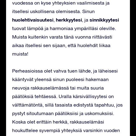
vuodessa on kyse yhteyksien vaalimisesta ja
itsellesi uskollisena olemisesta. Sinun
huolehtivaisuutesi
herkkyytesi
sinnikkyytesi
,
, ja
tuovat lämpöä ja harmoniaa ympärilläsi oleville.
Muista kuitenkin varata tänä vuonna riittävästi
aikaa itsellesi sen sijaan, että huolehdit liikaa
muista!
Perheasioissa olet vahva tuen lähde, ja läheisesi
kääntyvät yleensä sinun puoleesi hakemaan
neuvoja rakkauselämässä tai muita suuria
päätöksiä tehtäessä. Uralla kärsivällisyytesi on
välttämätöntä, sillä tasaista edistystä tapahtuu, jos
pystyt sitoutumaan päätöksiisi ja uskomuksiisi.
Koska olet erittäin herkkä, rakkauselämäsi
houkuttelee syvempiä yhteyksiä varsinkin vuoden