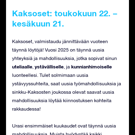
Kaksoset: toukokuun 22. –
kesäkuun 21.
Kaksoset, valmistaudu jännittävään vuoteen
täynnä löytöjä! Vuosi 2025 on täynnä uusia
yhteyksiä ja mahdollisuuksia, jotka sopivat sinun
uteliaalle
ystävälliselle
kunnianhimoiselle
,
, ja
luonteellesi. Tulet solmimaan uusia
ystävyyssuhteita, saat uusia työmahdollisuuksia ja
sinkku-Kaksosten joukossa olevat saavat uusia
mahdollisuuksia löytää kiinnostuksen kohteita
rakkaudessa!
Urasi ensimmäiset kuukaudet ovat täynnä uusia
mahdollisuuksia. Muista hyödyntää kaikki