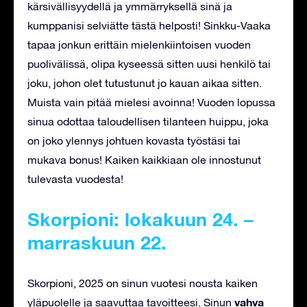
kärsivällisyydellä ja ymmärryksellä sinä ja
kumppanisi selviätte tästä helposti! Sinkku-Vaaka
tapaa jonkun erittäin mielenkiintoisen vuoden
puolivälissä, olipa kyseessä sitten uusi henkilö tai
joku, johon olet tutustunut jo kauan aikaa sitten.
Muista vain pitää mielesi avoinna! Vuoden lopussa
sinua odottaa taloudellisen tilanteen huippu, joka
on joko ylennys johtuen kovasta työstäsi tai
mukava bonus! Kaiken kaikkiaan ole innostunut
tulevasta vuodesta!
Skorpioni: lokakuun 24. –
marraskuun 22.
Skorpioni, 2025 on sinun vuotesi nousta kaiken
vahva
yläpuolelle ja saavuttaa tavoitteesi. Sinun