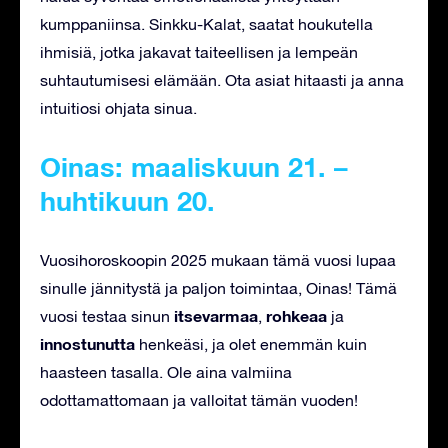
kumppaniinsa. Sinkku-Kalat, saatat houkutella
ihmisiä, jotka jakavat taiteellisen ja lempeän
suhtautumisesi elämään. Ota asiat hitaasti ja anna
intuitiosi ohjata sinua.
Oinas: maaliskuun 21. –
huhtikuun 20.
Vuosihoroskoopin 2025 mukaan tämä vuosi lupaa
sinulle jännitystä ja paljon toimintaa, Oinas! Tämä
itsevarmaa
rohkeaa
vuosi testaa sinun
,
ja
innostunutta
henkeäsi, ja olet enemmän kuin
haasteen tasalla. Ole aina valmiina
odottamattomaan ja valloitat tämän vuoden!