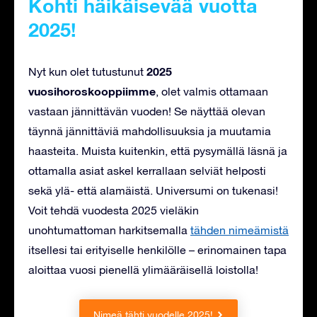
Kohti häikäisevää vuotta
2025!
2025
Nyt kun olet tutustunut
vuosihoroskooppiimme
, olet valmis ottamaan
vastaan jännittävän vuoden! Se näyttää olevan
täynnä jännittäviä mahdollisuuksia ja muutamia
haasteita. Muista kuitenkin, että pysymällä läsnä ja
ottamalla asiat askel kerrallaan selviät helposti
sekä ylä- että alamäistä. Universumi on tukenasi!
Voit tehdä vuodesta 2025 vieläkin
unohtumattoman harkitsemalla
tähden nimeämistä
itsellesi tai erityiselle henkilölle – erinomainen tapa
aloittaa vuosi pienellä ylimääräisellä loistolla!
Nimeä tähti vuodelle 2025!