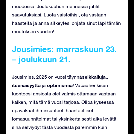
muodossa. Joulukuuhun mennessä juhlit
saavutuksiasi. Luota vaistoihisi, ota vastaan
haasteita ja anna sitkeytesi ohjata sinut läpi tämän
muutoksen vuoden!
Jousimies: marraskuun 23.
– joulukuun 21.
seikkailuja,
Jousimies, 2025 on vuosi täynnä
,
itsenäisyyttä
optimismia
ja
! Vapaahenkisen
luonteesi ansiosta olet valmis ottamaan vastaan
kaiken, mitä tämä vuosi tarjoaa. Olipa kyseessä
epävakaat ihmissuhteet, haasteelliset
lomasuunnitelmat tai yksinkertaisesti aika levätä,
sinä selviydyt tästä vuodesta paremmin kuin