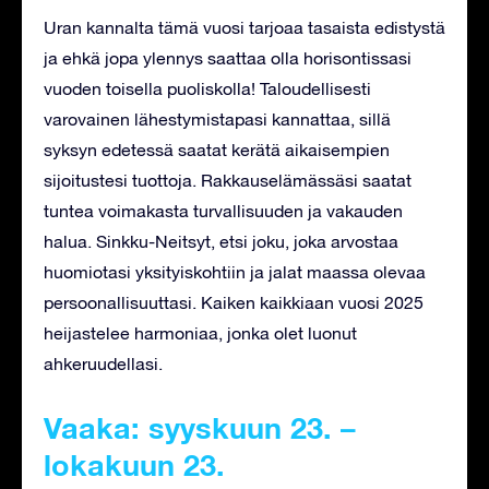
Uran kannalta tämä vuosi tarjoaa tasaista edistystä
ja ehkä jopa ylennys saattaa olla horisontissasi
vuoden toisella puoliskolla! Taloudellisesti
varovainen lähestymistapasi kannattaa, sillä
syksyn edetessä saatat kerätä aikaisempien
sijoitustesi tuottoja. Rakkauselämässäsi saatat
tuntea voimakasta turvallisuuden ja vakauden
halua. Sinkku-Neitsyt, etsi joku, joka arvostaa
huomiotasi yksityiskohtiin ja jalat maassa olevaa
persoonallisuuttasi. Kaiken kaikkiaan vuosi 2025
heijastelee harmoniaa, jonka olet luonut
ahkeruudellasi.
Vaaka: syyskuun 23. –
lokakuun 23.