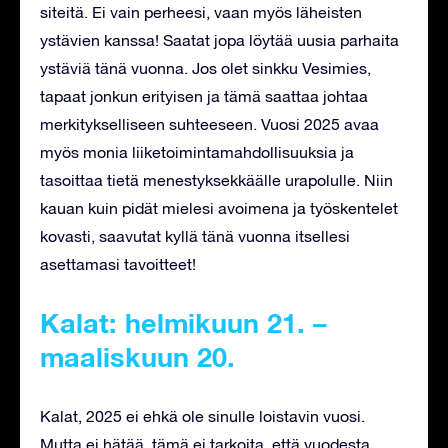
siteitä. Ei vain perheesi, vaan myös läheisten
ystävien kanssa! Saatat jopa löytää uusia parhaita
ystäviä tänä vuonna. Jos olet sinkku Vesimies,
tapaat jonkun erityisen ja tämä saattaa johtaa
merkitykselliseen suhteeseen. Vuosi 2025 avaa
myös monia liiketoimintamahdollisuuksia ja
tasoittaa tietä menestyksekkäälle urapolulle. Niin
kauan kuin pidät mielesi avoimena ja työskentelet
kovasti, saavutat kyllä tänä vuonna itsellesi
asettamasi tavoitteet!
Kalat: helmikuun 21. –
maaliskuun 20.
Kalat, 2025 ei ehkä ole sinulle loistavin vuosi.
Mutta ei hätää, tämä ei tarkoita, että vuodesta