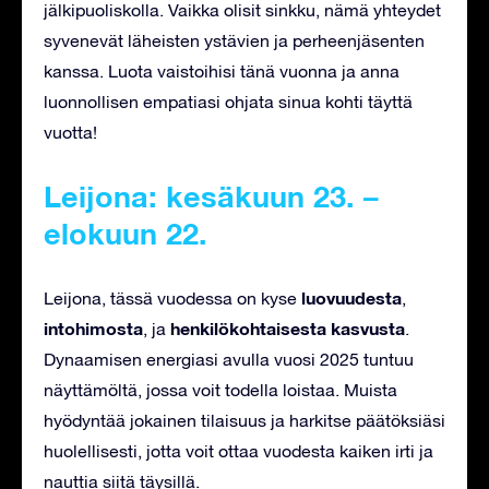
jälkipuoliskolla. Vaikka olisit sinkku, nämä yhteydet
syvenevät läheisten ystävien ja perheenjäsenten
kanssa. Luota vaistoihisi tänä vuonna ja anna
luonnollisen empatiasi ohjata sinua kohti täyttä
vuotta!
Leijona: kesäkuun 23. –
elokuun 22.
luovuudesta
Leijona, tässä vuodessa on kyse
,
intohimosta
henkilökohtaisesta kasvusta
, ja
.
Dynaamisen energiasi avulla vuosi 2025 tuntuu
näyttämöltä, jossa voit todella loistaa. Muista
hyödyntää jokainen tilaisuus ja harkitse päätöksiäsi
huolellisesti, jotta voit ottaa vuodesta kaiken irti ja
nauttia siitä täysillä.