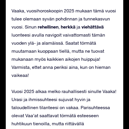
Vaaka, vuosihoroskoopin 2025 mukaan tämä vuosi
tulee olemaan syvän pohdinnan ja tunnekasvun
rehellinen
herkkä
viehättävä
vuosi. Sinun
,
ja
luonteesi avulla navigoit vaivattomasti tämän
vuoden ylä- ja alamäissä. Saatat törmätä
muutamaan kuoppaan tiellä, mutta ne tuovat
mukanaan myös kaikkien aikojen huippuja!
Varmista, ettet anna periksi aina, kun on hieman
vaikeaa!
Vuosi 2025 alkaa melko rauhallisesti sinulle Vaaka!
Urasi ja ihmissuhteesi sujuvat hyvin ja
taloudellinen tilanteesi on vakaa. Parisuhteessa
olevat Vaa’at saattavat törmätä esteeseen
huhtikuun tienoilla, mutta riittävällä