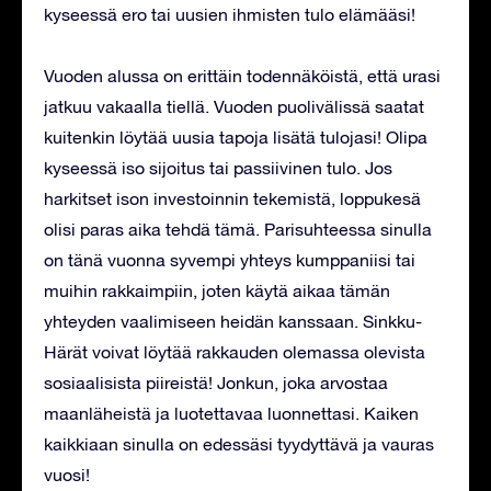
kyseessä ero tai uusien ihmisten tulo elämääsi!
Vuoden alussa on erittäin todennäköistä, että urasi
jatkuu vakaalla tiellä. Vuoden puolivälissä saatat
kuitenkin löytää uusia tapoja lisätä tulojasi! Olipa
kyseessä iso sijoitus tai passiivinen tulo. Jos
harkitset ison investoinnin tekemistä, loppukesä
olisi paras aika tehdä tämä. Parisuhteessa sinulla
on tänä vuonna syvempi yhteys kumppaniisi tai
muihin rakkaimpiin, joten käytä aikaa tämän
yhteyden vaalimiseen heidän kanssaan. Sinkku-
Härät voivat löytää rakkauden olemassa olevista
sosiaalisista piireistä! Jonkun, joka arvostaa
maanläheistä ja luotettavaa luonnettasi. Kaiken
kaikkiaan sinulla on edessäsi tyydyttävä ja vauras
vuosi!