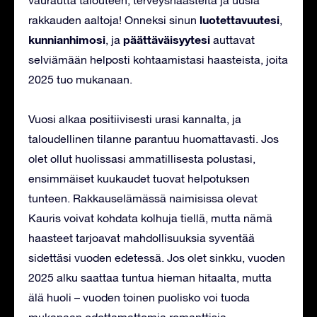
luotettavuutesi
rakkauden aaltoja! Onneksi sinun
,
kunnianhimosi
päättäväisyytesi
, ja
auttavat
selviämään helposti kohtaamistasi haasteista, joita
2025 tuo mukanaan.
Vuosi alkaa positiivisesti urasi kannalta, ja
taloudellinen tilanne parantuu huomattavasti. Jos
olet ollut huolissasi ammatillisesta polustasi,
ensimmäiset kuukaudet tuovat helpotuksen
tunteen. Rakkauselämässä naimisissa olevat
Kauris voivat kohdata kolhuja tiellä, mutta nämä
haasteet tarjoavat mahdollisuuksia syventää
sidettäsi vuoden edetessä. Jos olet sinkku, vuoden
2025 alku saattaa tuntua hieman hitaalta, mutta
älä huoli – vuoden toinen puolisko voi tuoda
mukanaan odottamattomia romanttisia