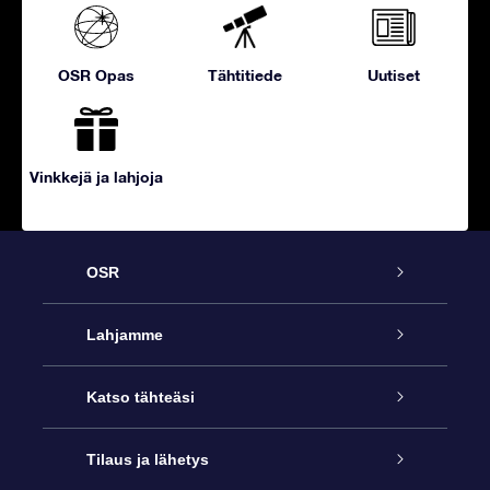
OSR Opas
Tähtitiede
Uutiset
Vinkkejä ja lahjoja
OSR
Palvelu
Lahjamme
Ota meihin yhteyttä
Online Star -lahja
Katso tähteäsi
Blogi
OSR-lahjapakkaus
Star Register
Tilaus ja lähetys