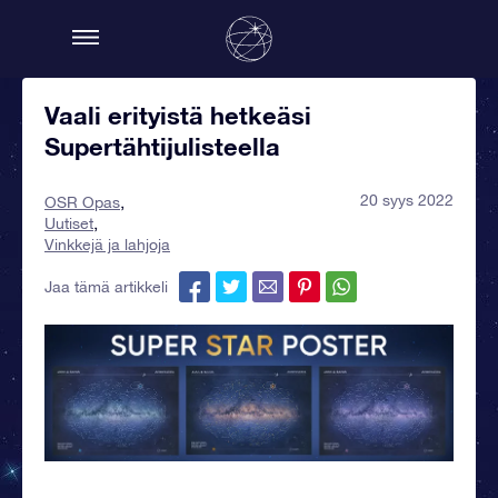
Vaali erityistä hetkeäsi
Supertähtijulisteella
20 syys 2022
OSR Opas
Uutiset
Vinkkejä ja lahjoja
Jaa tämä artikkeli