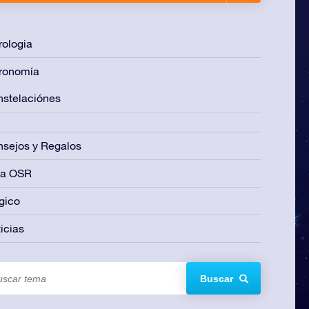
rologia
ronomía
stelaciónes
sejos y Regalos
ía OSR
gico
icias
Buscar