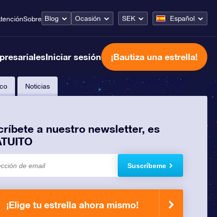
Blog
Ocasión
SEK
Español
tención
Sobre
presariales
Iniciar sesión
¡Bautiza una estrella!
co
Noticias
ríbete a nuestro newsletter, es
TUITO
Suscríbeme
¡Elige tu estrella ahora mismo!