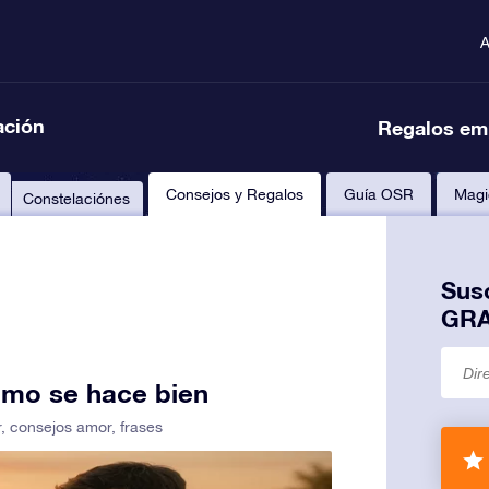
A
ación
Regalos em
Consejos y Regalos
Guía OSR
Magi
Constelaciónes
Susc
GRA
omo se hace bien
r
,
consejos amor
,
frases