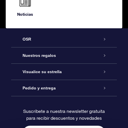
Noticias
OSR
Atención
Nuestros regalos
Contáctanos
Regalo Estrella Online
Visualice su estrella
Blog
Paquete de Regalo OSR
Registro estelar
Pedido y entrega
Preguntas Más Frecuentes
Regalo Súper Estrella
Aplicación de Búsqueda de Estrella
Acceso clientes
Suscríbete a nuestra newsletter gratuita
para recibir descuentos y novedades
Reseñas
Tarjeta de Regalo OSR
Página de Estrella Personalizada
Información de Pago