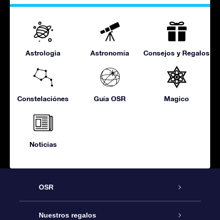
Astrologia
Astronomía
Consejos y Regalos
Constelaciónes
Guía OSR
Magico
Noticias
OSR
Atención
Nuestros regalos