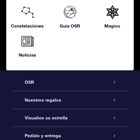
Constelaciónes
Guía OSR
Magico
Noticias
OSR
Atención
Nuestros regalos
Contáctanos
Regalo Estrella Online
Visualice su estrella
Blog
Paquete de Regalo OSR
Registro estelar
Pedido y entrega