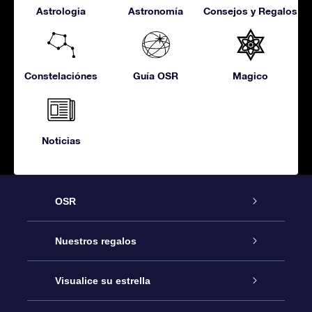
Astrologia
Astronomía
Consejos y Regalos
Constelaciónes
Guía OSR
Magico
Noticias
OSR
Atención
Nuestros regalos
Contáctanos
Regalo Estrella Online
Visualice su estrella