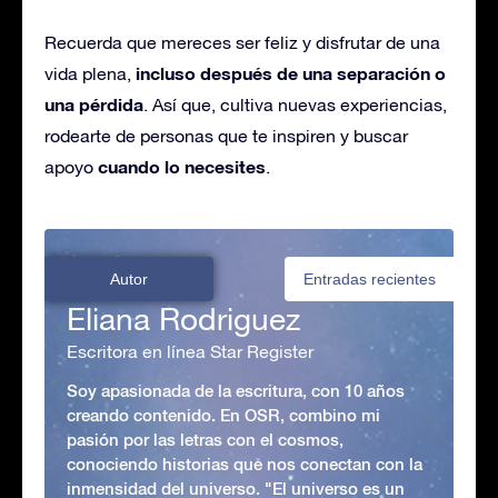
Recuerda que mereces ser feliz y disfrutar de una
incluso después de una separación o
vida plena,
una pérdida
. Así que, cultiva nuevas experiencias,
rodearte de personas que te inspiren y buscar
cuando lo necesites
apoyo
.
Autor
Entradas recientes
Eliana Rodriguez
Escritora en línea Star Register
Soy apasionada de la escritura, con 10 años
creando contenido. En OSR, combino mi
pasión por las letras con el cosmos,
conociendo historias que nos conectan con la
inmensidad del universo. "El universo es un