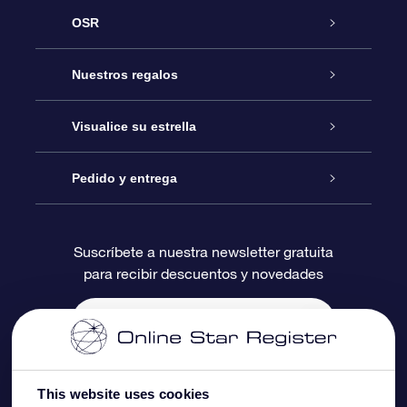
OSR
Atención
Nuestros regalos
Contáctanos
Regalo Estrella Online
Visualice su estrella
Blog
Paquete de Regalo OSR
Registro estelar
Pedido y entrega
Preguntas Más Frecuentes
Regalo Súper Estrella
Aplicación de Búsqueda de Estrella
Acceso clientes
Suscríbete a nuestra newsletter gratuita
para recibir descuentos y novedades
Reseñas
Tarjeta de Regalo OSR
Página de Estrella Personalizada
Información de Pago
Regalos empresariales
Un Millón de Estrellas
Información de Envío
Salvaestrellas OSR
Política de devolución
This website uses cookies