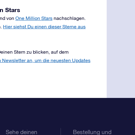
n Stars
and von
One Million Stars
nachschlagen.
n.
Hier siehst Du einen dieser Sterne aus
einen Stern zu blicken, auf dem
n Newsletter an, um die neuesten Updates
Sehe deinen
Bestellung und