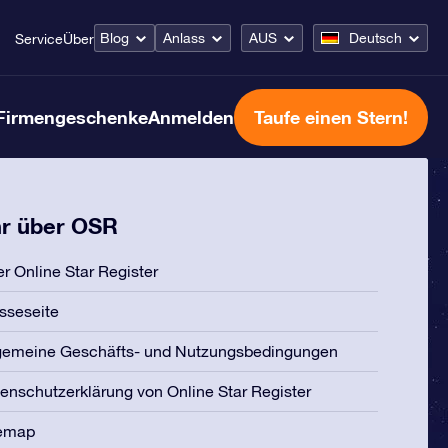
Blog
Anlass
AUS
Deutsch
Service
Über
Firmengeschenke
Anmelden
Taufe einen Stern!
r über OSR
r Online Star Register
sseseite
gemeine Geschäfts- und Nutzungsbedingungen
enschutzerklärung von Online Star Register
temap