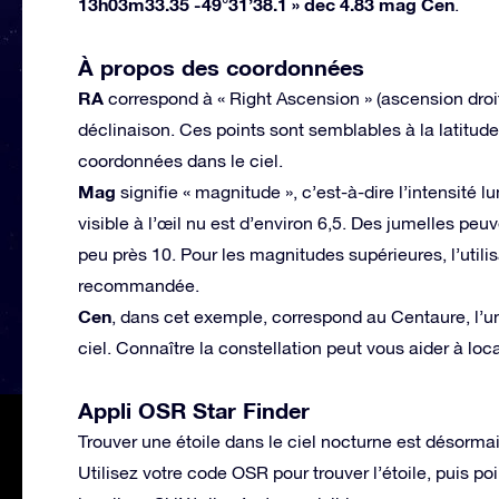
13h03m33.35 -49°31’38.1 » dec 4.83 mag Cen
.
À propos des coordonnées
RA
correspond à « Right Ascension » (ascension droite
déclinaison. Ces points sont semblables à la latitude
coordonnées dans le ciel.
Mag
signifie « magnitude », c’est-à-dire l’intensité lu
visible à l’œil nu est d’environ 6,5. Des jumelles pe
peu près 10. Pour les magnitudes supérieures, l’utili
recommandée.
Cen
, dans cet exemple, correspond au Centaure, l’un
ciel. Connaître la constellation peut vous aider à loca
Appli OSR Star Finder
Trouver une étoile dans le ciel nocturne est désormais
Utilisez votre code OSR pour trouver l’étoile, puis poi