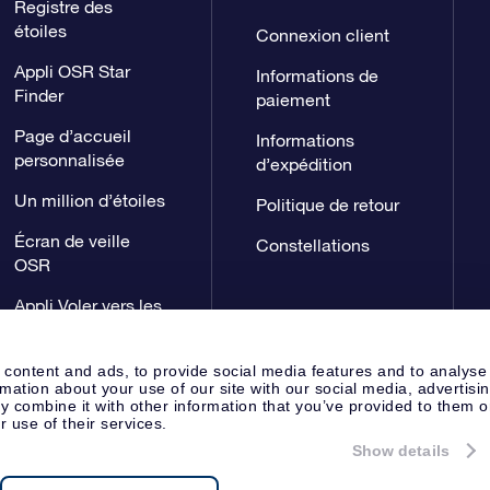
Registre des
étoiles
Connexion client
Appli OSR Star
Informations de
Finder
paiement
Page d’accueil
Informations
personnalisée
d’expédition
Un million d’étoiles
Politique de retour
Écran de veille
Constellations
OSR
Appli Voler vers les
étoiles
 content and ads, to provide social media features and to analyse
rmation about your use of our site with our social media, advertisi
 combine it with other information that you’ve provided to them o
r use of their services.
Show details
Page de presse
Déclaration de 
Apeldoorn, The Netherlands