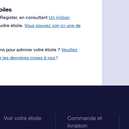
oiles
 Register, en consultant
Un million
votre étoile.
Vous pouvez voir ici une de
ns pour admirer votre étoile ?
Veuillez
ir les dernières mises à jour
!
Voir votre étoile
Commande et
livraison