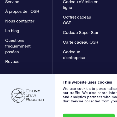
Service
Cadeau d’étoile en
ligne
À propos de l’OSR
Coffret cadeau
Nous contacter
OSR
Le blog
Cadeau Super Star
Questions
Carte cadeau OSR
fréquemment
posées
Cadeaux
d’entreprise
Revues
This website uses cookies
We use cookies to personalise
our traffic. We also share info
and analytics partners who may
that they’ve collected from you
Online Star Register BV
- Laan van de Maagd 83, 7324 BT 