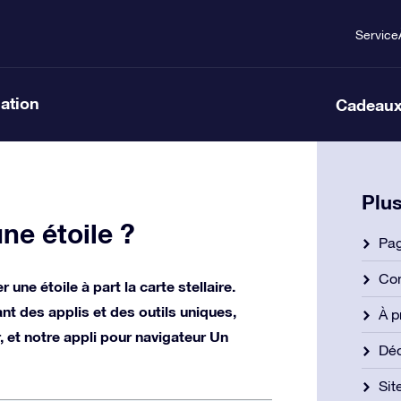
Service
lation
Cadeaux
Plus
ne étoile ?
Pag
Con
une étoile à part la carte stellaire.
nt des applis et des outils uniques,
À p
 et notre appli pour navigateur Un
Déc
Si