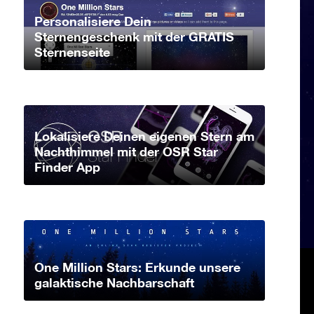
Personalisiere Dein
Sternengeschenk mit der GRATIS
Sternenseite
Lokalisiere Deinen eigenen Stern am
Nachthimmel mit der OSR Star
Finder App
One Million Stars: Erkunde unsere
galaktische Nachbarschaft