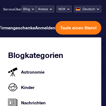
Blog
Anlass
NOK
Deutsch
Service
Über
Firmengeschenke
Anmelden
Taufe einen Stern!
Blogkategorien
Astronomie
Kinder
Nachrichten