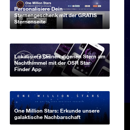
Personalisiere Dein
Sternengeschenk mit der GRATIS
Sternenseite
Lokalisiere Deinen eigenen Stern am
Nachthimmel mit der OSR Star
Finder App
One Million Stars: Erkunde unsere
galaktische Nachbarschaft