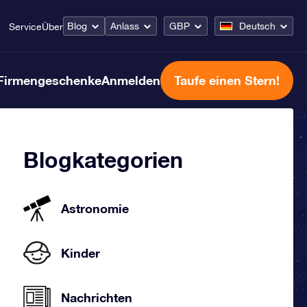
Blog
Anlass
GBP
Deutsch
Service
Über
Firmengeschenke
Anmelden
Taufe einen Stern!
Blogkategorien
Astronomie
Kinder
Nachrichten