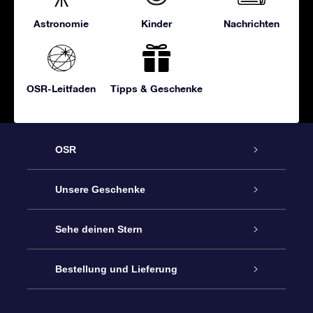
Astronomie
Kinder
Nachrichten
OSR-Leitfaden
Tipps & Geschenke
OSR
Service
Unsere Geschenke
Kontakt
Sterne schenken
Sehe deinen Stern
Blog
OSR-Geschenkpaket
Sternregister
Bestellung und Lieferung
Häufig Gestellte Fragen
Super Star Gift
OSR Star Finder App
Kundenlogin