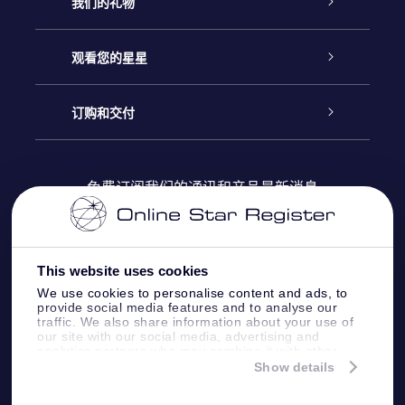
客户服务
我们的礼物
联系我们
Online Star礼物
观看您的星星
Online Star Register
博客
OSR 礼物包
订购和交付
OSR Star Finder App
常见问题解答
Super Star礼物
客户登录
免费订阅我们的通讯和产品最新消息
个性化的Star Page
评论
OSR 礼物卡
付款信息
One Million Stars
This website uses cookies
公司礼品
配送信息
We use cookies to personalise content and ads, to
provide social media features and to analyse our
OSR Starsaver
traffic. We also share information about your use of
退货政策&撤销权
our site with our social media, advertising and
analytics partners who may combine it with other
information that you’ve provided to them or that
Show details
带我飞向星星 VR 应用程序
they’ve collected from your use of their services.
个星座
Online Star Register BV
- Laan van de Maagd