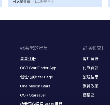
可以搜尋獨一無二的星星座
目相看，這種感覺真棒！
標，然後用親友的名字幫星星
命名，而且所有的工作都可以
在網路上完成。 一放到聖誕樹
下，這份聖誕禮物立刻成為眾
人目光焦點！ 因此我大力推薦
「星星註冊網」，而且不只是
適合當作聖誕禮物，也適合各
種重要時刻。
觀看您的星星
訂購和交付
星星注册
客戶登錄
OSR Star Finder App
付款資訊
個性化的Star Page
配送信息
One Million Stars
退貨政策
OSR Starsaver
個星座
帶我飛向星星 VR 應用程
序