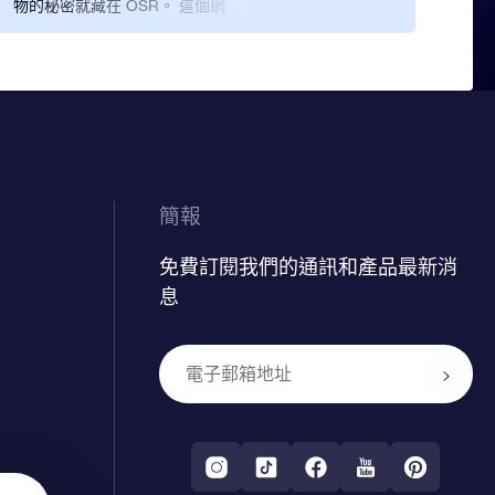
物的秘密就藏在 OSR。 這個網
提供的服務正好符合我的需
袋完
站提供適合的聖誕禮袋。 但除
要，我一直心懷感激！ 聖誕節
香港
了制式化的禮袋之外，準備禮
前兩天，包裝精緻的禮物已經
物計
物時投注的用心才是最好的聖
送到我手中了， 擺在聖誕樹
天頂
誕禮物。 在 OSR.org，你可以
下，看起來真的很有節日氣
樂和
在線上搜尋獨一無二的星星座
氛。 我的姪女在星空中擁有專
太浪
標，然後用親友的名字幫星星
屬的星星了，閃耀的光輝只屬
命名。 總之，從「星星註冊
於她一人。 她很高興能收到這
網」精心挑選的星星，可以輕
份聖誕禮物！
易蓋過其他所有聖誕禮物的光
芒。
簡報
免費訂閱我們的通訊和產品最新消
息