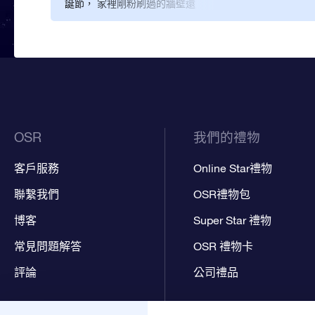
誕節， 家裡剛粉刷過的牆壁還
空蕩蕩的，所以我想買顆星星
似乎是個好主意。 我在「星星
註冊網」上查到這份附證書的
聖誕禮物，用證書填補牆面的
空白，好像很不錯。 我們共度
的第一個聖誕節真的很成功。
現在星星就掛在牆上， 每次有
客人來家裡，他們就想知道我
在哪裡買到這份超新奇的聖誕
禮物。 我的答案每次都一樣：
OSR
我們的禮物
去 OSR.org 看看就知道了！
客戶服務
Online Star禮物
聯繫我們
OSR禮物包
博客
Super Star 禮物
常見問題解答
OSR 禮物卡
評論
公司禮品