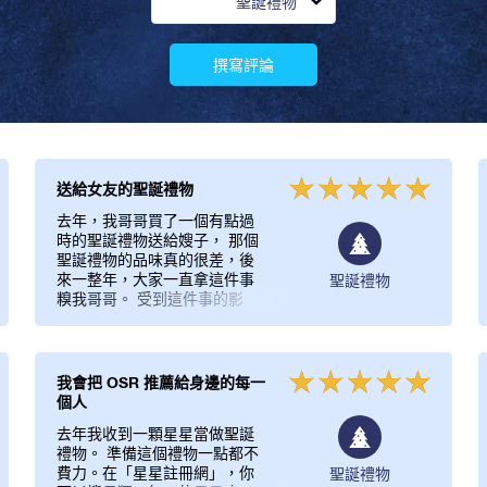
聖誕禮物
撰寫評論
送給女友的聖誕禮物
去年，我哥哥買了一個有點過
時的聖誕禮物送給嫂子， 那個
聖誕禮物的品味真的很差，後
來一整年，大家一直拿這件事
聖誕禮物
糗我哥哥。 受到這件事的影
響，我很早就開始挑選送女友
的聖誕禮物， 我在網路上搜尋
「送女友的聖誕禮物」，然後
找到「星星註冊網」的資訊。
我會把 OSR 推薦給身邊的每一
我送她星星禮袋當做聖誕禮
個人
物，給她留下非常深刻的印
去年我收到一顆星星當做聖誕
象。 她完全沒料到會收到這樣
禮物。 準備這個禮物一點都不
的禮物，所以驚喜得不得了。
費力。在「星星註冊網」，你
聖誕禮物
送對一份禮物，女友就對我刮