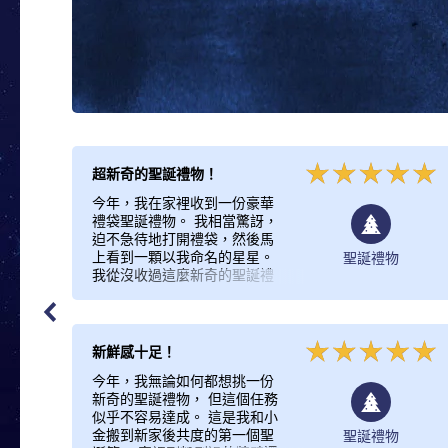
超新奇的聖誕禮物！
今年，我在家裡收到一份豪華
禮袋聖誕禮物。 我相當驚訝，
迫不急待地打開禮袋，然後馬
上看到一顆以我命名的星星。
聖誕禮物
我從沒收過這麼新奇的聖誕禮
物。 我覺得，有一顆永遠以你
為名的星星真是一大殊榮！
新鮮感十足！
今年，我無論如何都想挑一份
新奇的聖誕禮物， 但這個任務
似乎不容易達成。 這是我和小
金搬到新家後共度的第一個聖
聖誕禮物