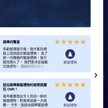
超棒的驚喜
好主
多虧經理提示我，我才能在網
跟往
路上找到這份聖誕禮物。 為了
族親
挑一份雅緻的聖誕禮物，我已
節，
經找很久了。 我們家決定抽籤
覺很
聖誕禮物
交換禮物。 我抽到我的姪女，
我為
我們有非常深厚的感情， 去年
筋。
當中，她對我來說很重要，也
誕禮
為我付出很多。 因此，我想送
身的
她一份真正特別的聖誕禮物。
的任
送出超棒聖誕禮物的秘密就藏
市面上有數不清的聖誕禮物，
的聖
在 OSR！
但我想找一份真正特別的禮
鍊，
每年都要想出令人耳目一新的
物。 你不只可以在網站上命名
好友
聖誕禮物，對我來說是一大挑
座標，也可以寫一段描寫個人
當聖
戰。 今年，我送出超棒聖誕禮
聖誕禮物
心情的文字。 「星星註冊網」
不錯