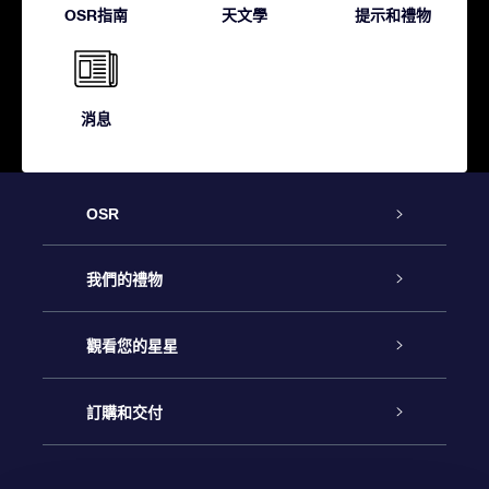
OSR指南
天文學
提示和禮物
消息
OSR
客戶服務
我們的禮物
聯繫我們
Online Star禮物
觀看您的星星
博客
OSR禮物包
星星注册
訂購和交付
OSR Star Finder App
常見問題解答
Super Star 禮物
客戶登錄