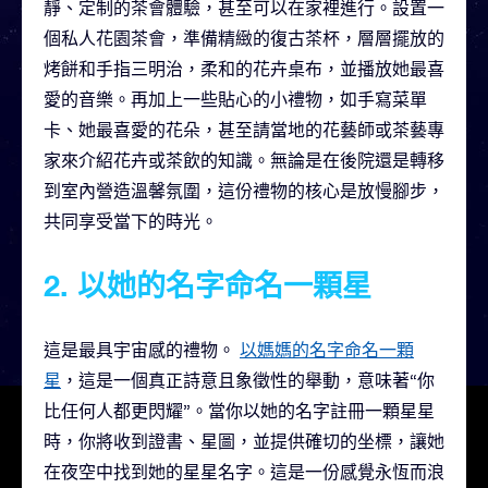
靜、定制的茶會體驗，甚至可以在家裡進行。設置一
個私人花園茶會，準備精緻的復古茶杯，層層擺放的
烤餅和手指三明治，柔和的花卉桌布，並播放她最喜
愛的音樂。再加上一些貼心的小禮物，如手寫菜單
卡、她最喜愛的花朵，甚至請當地的花藝師或茶藝專
家來介紹花卉或茶飲的知識。無論是在後院還是轉移
到室內營造溫馨氛圍，這份禮物的核心是放慢腳步，
共同享受當下的時光。
2. 以她的名字命名一顆星
這是最具宇宙感的禮物。
以媽媽的名字命名一顆
星
，這是一個真正詩意且象徵性的舉動，意味著“你
比任何人都更閃耀”。當你以她的名字註冊一顆星星
時，你將收到證書、星圖，並提供確切的坐標，讓她
在夜空中找到她的星星名字。這是一份感覺永恆而浪