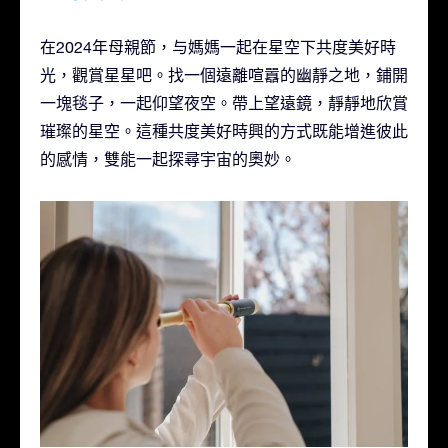
在2024年母親節，与媽媽一起在星空下共度美好時
光，觀賞星星吧。找一個遠離喧囂的幽靜之地，鋪開
一塊毯子，一起仰望夜空。帶上望遠鏡，靜靜地欣賞
璀璨的星空。這種共度美好時興的方式既能增進彼此
的感情，雙能一起探尋宇宙的奧妙。