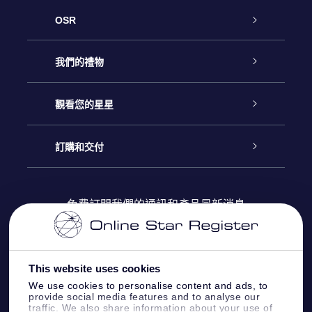
OSR
客戶服務
我們的禮物
聯繫我們
Online Star禮物
觀看您的星星
博客
OSR禮物包
星星注册
訂購和交付
OSR Star Finder App
常見問題解答
Super Star 禮物
客戶登錄
免費訂閱我們的通訊和產品最新消息
個性化的Star Page
評論
OSR 禮物卡
付款資訊
One Million Stars
This website uses cookies
公司禮品
配送信息
We use cookies to personalise content and ads, to
provide social media features and to analyse our
OSR Starsaver
traffic. We also share information about your use of