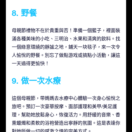
8. 野餐
母親節禮物不在於貴重與否！準備一個籃子，裡面裝
滿各種美味的小吃、三明治、水果和清爽的飲料。找
一個綠意環繞的靜謐之地，鋪天一块毯子，來一次令
人愉悅的野餐。別忘了做點游戏或搞點小活動，讓這
一天過得更愉快！
9. 做一次水療
這個母親節，带媽媽去水療中心體驗一次身心愉悅之
旅吧。預訂一次豪華按摩、面部護理和美甲/美足護
理，幫助她放鬆身心，恢復活力。用舒緩的音樂、香
熏蠟燭和柔軟的浴袍營造出寧靜的氛圍。這是表達你
對她所做一切的感激之情的完美方式。