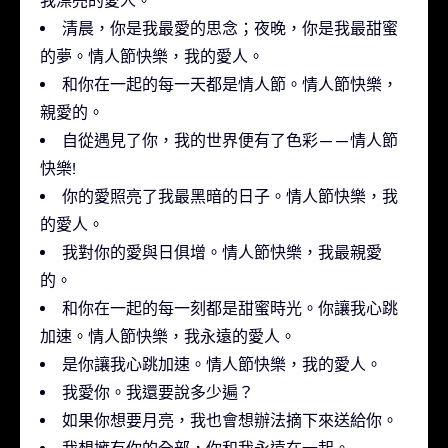
清晨，你是我最愛的思念；夜晚，你是我最甜蜜
的夢。情人節快樂，我的愛人。
和你在一起的每一天都是情人節。情人節快樂，
親愛的。
自從遇見了你，我的世界便有了色彩——情人節
快樂!
你的愛照亮了我最黑暗的日子。情人節快樂，我
的愛人。
我對你的愛與日俱增。情人節快樂，我最親愛
的。
和你在一起的每一刻都是甜蜜時光。你讓我心跳
加速。情人節快樂，我永遠的愛人。
是你讓我心跳加速。情人節快樂，我的愛人。
我愛你。我還要說多少遍？
如果你想要月亮，我也會想辦法摘下來送給你。
我想擁有你的全部，你和我永遠在一起。