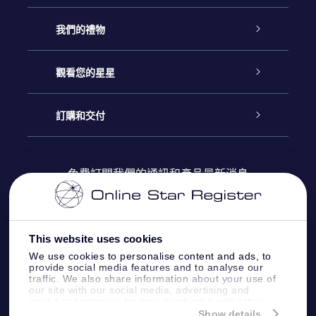
客戶服務
我們的禮物
聯繫我們
Online Star禮物
觀看您的星星
博客
OSR禮物包
星星注册
訂購和交付
OSR Star Finder App
常見問題解答
Super Star 禮物
客戶登錄
免費訂閱我們的通訊和產品最新消息
個性化的Star Page
評論
OSR 禮物卡
付款資訊
One Million Stars
This website uses cookies
公司禮品
配送信息
We use cookies to personalise content and ads, to
provide social media features and to analyse our
OSR Starsaver
traffic. We also share information about your use of
退貨政策
our site with our social media, advertising and
analytics partners who may combine it with other
information that you’ve provided to them or that
Show details