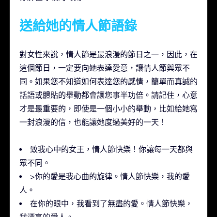
送給她的情人節語錄
對女性來說，情人節是最浪漫的節日之一，因此，在
這個節日，一定要向她表達愛意，讓情人節與眾不
同。如果您不知道如何表達您的感情，簡單而真誠的
話語或體貼的舉動都會讓您事半功倍。請記住，心意
才是最重要的，即使是一個小小的舉動，比如給她寫
一封浪漫的信，也能讓她度過美好的一天！
致我心中的女王，情人節快樂！你讓每一天都與
眾不同。
>你的愛是我心曲的旋律。情人節快樂，我的愛
人。
在你的眼中，我看到了無盡的愛。情人節快樂，
我漂亮的愛人。