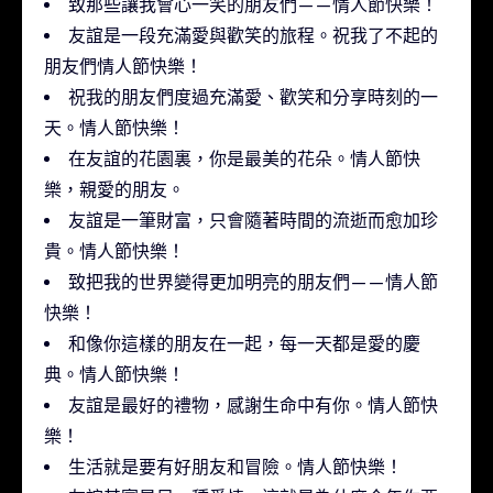
致那些讓我會心一笑的朋友們——情人節快樂！
友誼是一段充滿愛與歡笑的旅程。祝我了不起的
朋友們情人節快樂！
祝我的朋友們度過充滿愛、歡笑和分享時刻的一
天。情人節快樂！
在友誼的花園裏，你是最美的花朵。情人節快
樂，親愛的朋友。
友誼是一筆財富，只會隨著時間的流逝而愈加珍
貴。情人節快樂！
致把我的世界變得更加明亮的朋友們——情人節
快樂！
和像你這樣的朋友在一起，每一天都是愛的慶
典。情人節快樂！
友誼是最好的禮物，感謝生命中有你。情人節快
樂！
生活就是要有好朋友和冒險。情人節快樂！