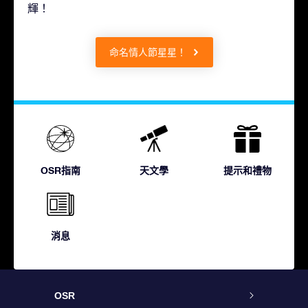
輝！
命名情人節星星！
OSR指南
天文學
提示和禮物
消息
OSR