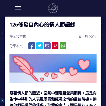
125條發自內心的情人節語錄
提示和禮物
18 1 月 2024
分享本文：
隨著情人節的臨近，空氣中彌漫著愛與期待。這是向
生命中特別的人表達愛意和感激之情的最佳時機。無
論他們是我們的伴侶、珍愛的家人，還是摯友。為了