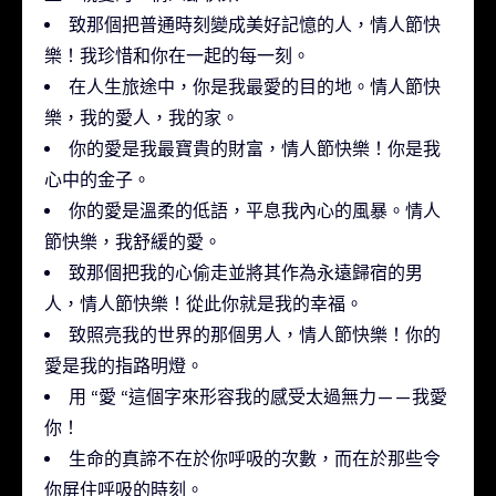
致那個把普通時刻變成美好記憶的人，情人節快
樂！我珍惜和你在一起的每一刻。
在人生旅途中，你是我最愛的目的地。情人節快
樂，我的愛人，我的家。
你的愛是我最寶貴的財富，情人節快樂！你是我
心中的金子。
你的愛是溫柔的低語，平息我內心的風暴。情人
節快樂，我舒緩的愛。
致那個把我的心偷走並將其作為永遠歸宿的男
人，情人節快樂！從此你就是我的幸福。
致照亮我的世界的那個男人，情人節快樂！你的
愛是我的指路明燈。
用 “愛 “這個字來形容我的感受太過無力——我愛
你！
生命的真諦不在於你呼吸的次數，而在於那些令
你屏住呼吸的時刻。