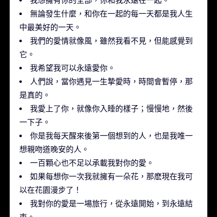
無論發生什麼，和你在一起的每一天都是我人生
中最美好的一天。
我們的愛情就像風，雖然我看不見，但能感覺到
它。
我希望我可以永遠愛你。
人們說，當你遇見一生摯愛時，時間會暫停，那
是真的。
我愛上了你，就像你入睡的樣子；慢慢地，然後
一下子。
你是我每天醒來後第一個想到的人，也是我唯一
想親吻道晚安的人。
一百顆心也不足以承載我對你的愛。
如果每想你一次我就擁有一朵花，那麽現在我可
以在花園漫步了！
我對你的愛是一場旅行，從永遠開始，到永遠結
束。