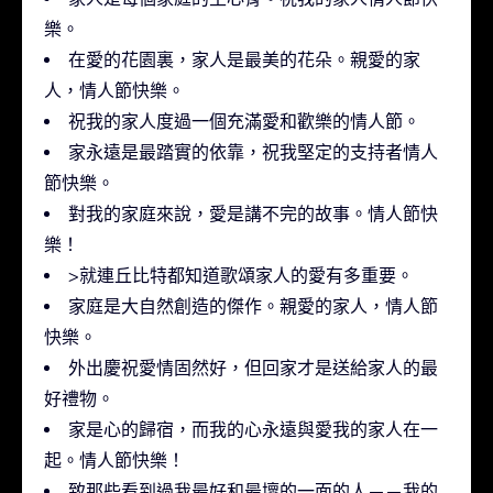
樂。
在愛的花園裏，家人是最美的花朵。親愛的家
人，情人節快樂。
祝我的家人度過一個充滿愛和歡樂的情人節。
家永遠是最踏實的依靠，祝我堅定的支持者情人
節快樂。
對我的家庭來說，愛是講不完的故事。情人節快
樂！
>就連丘比特都知道歌頌家人的愛有多重要。
家庭是大自然創造的傑作。親愛的家人，情人節
快樂。
外出慶祝愛情固然好，但回家才是送給家人的最
好禮物。
家是心的歸宿，而我的心永遠與愛我的家人在一
起。情人節快樂！
致那些看到過我最好和最壞的一面的人——我的