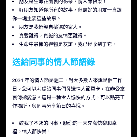
朋友是生命花園裏的花朵，情人節快樂！
好朋友知道你所有的故事，但最好的朋友一直跟
你一塊主演這些故事。
朋友是我們親自挑選的家人。
真愛難得，真誠的友情更難得。
生命中最棒的禮物是友誼，我已經收到了它。
送給同事的情人節語錄
2024 年的情人節是週二，對大多數人來說是個工作
日。您可以考慮給同事們發送情人節賀卡，在辦公室
裏傳遞愛意。這是一種令人愉快的方式，可以點亮工
作場所，與同事分享節日的喜悅。
致我了不起的同事，願你的一天充滿快樂和幸
福。情人節快樂！