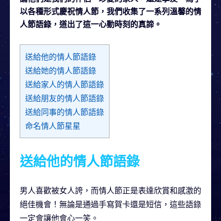
以各種形式慶祝情人節，我們收集了一系列溫馨的情
人節語錄，道出了這一心動時刻的真諦。
送給他的情人節語錄
送給她的情人節語錄
送給家人的情人節語錄
送給朋友的情人節語錄
送給同事的情人節語錄
命名情人節星星
送給他的情人節語錄
男人喜歡被女人誇，而情人節正是表達欣賞和感激的
絕佳機會！無論是通過手寫賀卡還是短信，這些語錄
一定會讓他會心一笑。