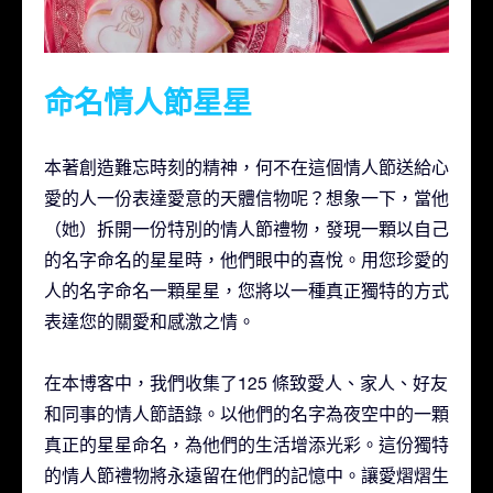
命名情人節星星
本著創造難忘時刻的精神，何不在這個情人節送給心
愛的人一份表達愛意的天體信物呢？想象一下，當他
（她）拆開一份特別的情人節禮物，發現一顆以自己
的名字命名的星星時，他們眼中的喜悅。用您珍愛的
人的名字命名一顆星星，您將以一種真正獨特的方式
表達您的關愛和感激之情。
在本博客中，我們收集了125 條致愛人、家人、好友
和同事的情人節語錄。以他們的名字為夜空中的一顆
真正的星星命名，為他們的生活增添光彩。這份獨特
的情人節禮物將永遠留在他們的記憶中。讓愛熠熠生