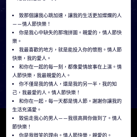
致那個讓我心跳加速，讓我的生活更加燦爛的人
——情人節快樂！
你是我心中缺失的那塊拼圖。親愛的，情人節快
樂。
我最喜歡的地方，就是能投入你的懷抱。情人節
快樂，我的愛人。
和你在一起的每一刻，都像愛情故事在上演。情
人節快樂，我最親愛的人。
你不僅是我的情人，還是我的另一半，我的知
己，我最愛的人。情人節快樂！
和你在一起，每一天都是情人節。謝謝你讓我的
生活充滿愛。
致偷走我心的男人——我很高興你做到了。情人
節快樂！
你是我微笑的理由。情人節快樂，親愛的。