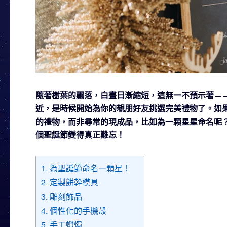
隨著樹葉的飄落，白晝日漸縮短，這無一不預示著—
近，是時候開始為你的親朋好友挑選完美禮物了。如
的禮物，而非尋常的現成品，比如為一顆星星命名呢
個聖誕節變得真正難忘！
1. 為聖誕節命名一顆星！
2. 定製餅幹模具
3. 雕刻飾品
4. 個性化的手機殼
5. 手工蠟燭