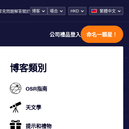
博客
場合
HKD
繁體中文
常見問題解答
關於
公司禮品
登入
命名一顆星！
博客類別
OSR指南
天文學
提示和禮物