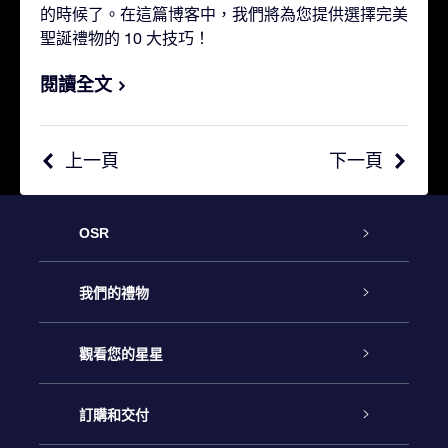
的時候了。在這篇博客中，我們將為您提供選擇完美
聖誕禮物的 10 大技巧！
閱讀全文
上一頁
下一頁
OSR
客戶服務
我們的禮物
聯繫我們
Online Star禮物
觀看您的星星
博客
OSR禮物包
星星注册
訂購和交付