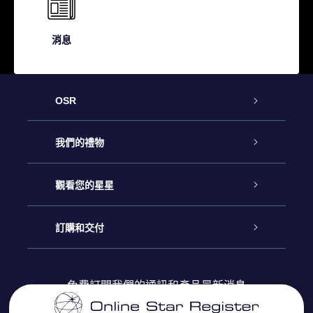
消息
OSR
客戶服務
我們的禮物
聯繫我們
Online Star禮物
觀看您的星星
博客
OSR禮物包
星星注册
訂購和交付
OSR Star Finder App
常見問題解答
Super Star 禮物
客戶登錄
免費訂閱我們的通訊和產品最新消息
個性化的Star Page
評論
OSR 禮物卡
付款資訊