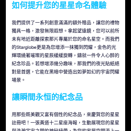
如何提升您的星星命名體驗
我們提供了一系列創意滿滿的額外贈品，讓您的禮物
獨具一格，激發無限遐想。拿起望遠鏡，您可以前所
未有地近距離探索那片專屬於您的命名星空。而我們
的Starglobe更是為您增添一抹獨到閃耀，金色的光
輝環繞著璀璨的星辰緩緩旋轉，鑄就一件令人心醉的
紀念珍品。若想增添幾分趣味，那我們的夜光貼紙絕
對是首選，它能在黑暗中營造出如夢如幻的宇宙閃耀
場景。
讓瞬間永恒的紀念品
用那些既美觀又富有個性的紀念品，來慶賀您的星星
註冊吧！一張黃道十二星座海報，生動展現您的星星
與浩瀚宇宙之間的神秘紐帶，為您的家居空間添上一