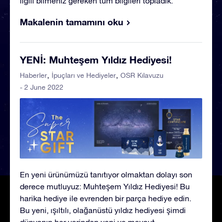
ilgili bilmeniz gereken tüm bilgileri topladık.
Makalenin tamamını oku
YENİ: Muhteşem Yıldız Hediyesi!
Haberler
İpuçları ve Hediyeler
OSR Kılavuzu
- 2 June 2022
En yeni ürünümüzü tanıtıyor olmaktan dolayı son
derece mutluyuz: Muhteşem Yıldız Hediyesi! Bu
harika hediye ile evrenden bir parça hediye edin.
Bu yeni, ışıltılı, olağanüstü yıldız hediyesi şimdi
dünyanın her yerinden yeni ve mevcut