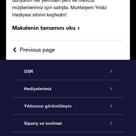
müşterilerimiz için satışta. Muhteşem Yıldız
Hediyesi sihrini keşfedin!
Makalenin tamamını oku
Previous page
OSR
Hizmet
Hediyelerimiz
İletişim
Çevrimiçi Yıldız Hediyesi
Yıldızınızı görüntüleyin
Blogu
OSR Hediye Paketi
Star Register
Sipariş ve teslimat