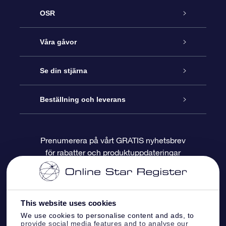
OSR
Kundtjänst
Våra gåvor
Kontakta oss
Online-Stjärngåva
Se din stjärna
Blogg
OSR Gåvopaket
Stjärnregiste
Beställning och leverans
Vanliga frågor
Super Star-gåva
OSR:s App Star Finder
Kundinloggning
Prenumerera på vårt GRATIS nyhetsbrev
för rabatter och produktuppdateringar
Recensioner
OSR Presentkort
Personlig Stjärnsida
Betalningsinformation
Företagspresenter
One Million Stars
Leveransinformation
This website uses cookies
OSR Starsaver
Returpolicy
We use cookies to personalise content and ads, to
provide social media features and to analyse our