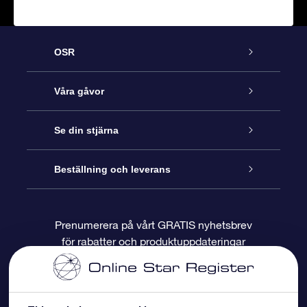
OSR
Kundtjänst
Våra gåvor
Kontakta oss
Online-Stjärngåva
Se din stjärna
Blogg
OSR Gåvopaket
Stjärnregiste
Beställning och leverans
Vanliga frågor
Super Star-gåva
OSR:s App Star Finder
Kundinloggning
Prenumerera på vårt GRATIS nyhetsbrev
för rabatter och produktuppdateringar
Recensioner
OSR Presentkort
Personlig Stjärnsida
Betalningsinformation
Företagspresenter
One Million Stars
Leveransinformation