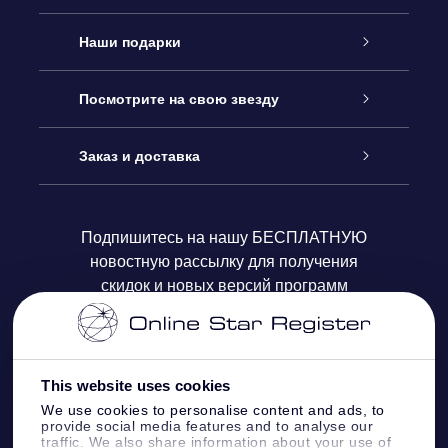
Обслуживание
Наши подарки
Как с нами связаться
Онлайн подарок Online Star Gift
Посмотрите на свою звезду
Блог
Подарочный набор OSR
Звездный реестр
Заказ и доставка
Часто задаваемые вопросы
Подарок Super Star Gift
приложения OSR Star Finder
Логин пользователя
Подпишитесь на нашу БЕСПЛАТНУЮ
новостную рассылку для получения
Отзывы
Подарочная карта OSR
Персонализированная страница Star Page
Платежная информация
скидок и новых версий программ
Корпоративные подарки
One Million Stars
Информация по доставке
OSR Starsaver
Политика возврата
This website uses cookies
We use cookies to personalise content and ads, to
provide social media features and to analyse our
VR-приложение Fly me to the stars
Созвездиях
traffic. We also share information about your use of