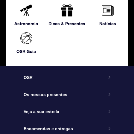
Astronomia
Dicas & Presentes
Notícias
OSR Guia
OSR
Serviço
Os nossos presentes
Contactos
Prenda Star Online
Veja a sua estrela
O Blog
Pacote Prenda OSR
Registo de Estrela
Encomendas e entregas