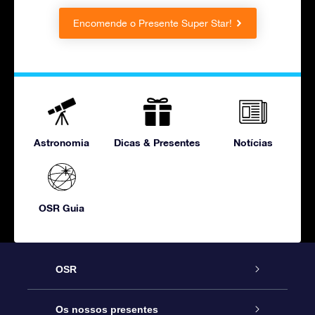
Encomende o Presente Super Star!
Astronomia
Dicas & Presentes
Notícias
OSR Guia
OSR
Serviço
Os nossos presentes