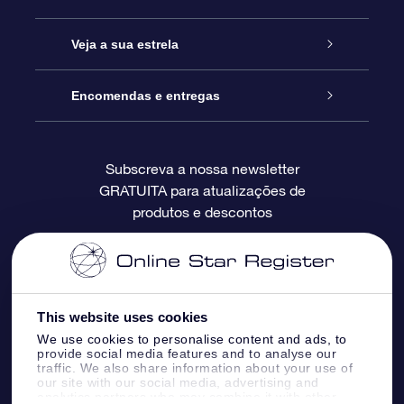
Contactos
Prenda Star Online
Veja a sua estrela
O Blog
Pacote Prenda OSR
Registo de Estrela
Encomendas e entregas
Perguntas Frequentes
Super Presente Estrela
App OSR Star Finder
Login do Cliente
Subscreva a nossa newsletter
GRATUITA para atualizações de
Avaliações
O Cartão Presente OSR
Página de Estrela personalizada
Informação de pagamento
produtos e descontos
Presentes corporativos
Um Milhão de Estrelas
Informação de envio
OSR screensaver de estrela
Política de Devolução
This website uses cookies
We use cookies to personalise content and ads, to
App RV fly me to the stars
Constelações
provide social media features and to analyse our
traffic. We also share information about your use of
our site with our social media, advertising and
analytics partners who may combine it with other