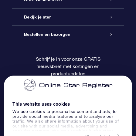
Contact
Online Star Gift
Bekijk je ster
Blog
OSR Cadeaupakket
Sterrenregister
Bestellen en bezorgen
Veelgestelde vragen
Super Ster Cadeau
OSR Star Finder App
Klantenlogin
Schrijf je in voor onze GRATIS
nieuwsbrief met kortingen en
OSR Recensies
OSR Cadeaukaart
Gepersonaliseerde sterrenpagina
Betalingsinformatie
productupdates
Relatiegeschenken
One Million Stars
Verzendinformatie
OSR Starsaver
Retourbeleid
This website uses cookies
We use cookies to personalise content and ads, to
provide social media features and to analyse our
Fly me to the Stars App
Constellaties
traffic. We also share information about your use of
our site with our social media, advertising and
analytics partners who may combine it with other
information that you’ve provided to them or that