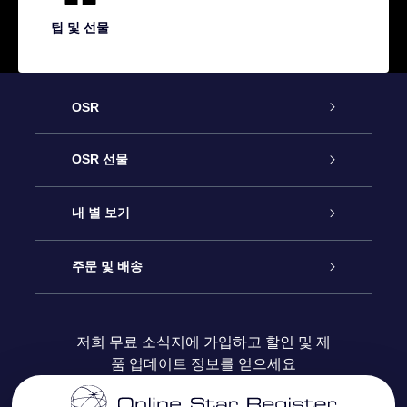
팁 및 선물
OSR
고객 서비스
OSR 선물
연락처
온라인 별 선물
내 별 보기
블로그
OSR 선물 팩
Star Register
주문 및 배송
자주 묻는 질문들
OSR Star Finder 앱
Super Star Gift
고객 로그인
저희 무료 소식지에 가입하고 할인 및 제
품 업데이트 정보를 얻으세요
OSR 상품권
후기
맞춤 별 페이지
결제 정보