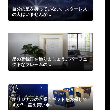
自分の星を持っていない、スターレス
の人はいませんか...
星の登録証を飾りましょう。パーフェ
クトなフレームの...
オリジナルの企業向ギフトをお探しで
すか? 星を買い�...