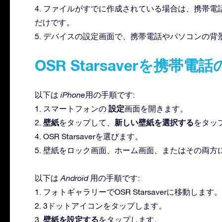
4. ファイルがすでに作成されている場合は、携帯
だけです。
5. デバイスの設定画面で、携帯電話やパソコンの背
OSR Starsaverを携帯
以下は
iPhone
用の手順です:
設定
1. スマートフォンの
画面を開きます。
壁紙
新しい壁紙を選択する
2.
をタップして、
をタッ
4. OSR Starsaverを選びます。
5. 壁紙をロック画面、ホーム画面、またはその両方
以下は
Android
用の手順です:
1. フォトギャラリーでOSR Starsaverに移動します。
2. 3ドットアイコンをタップします。
壁紙を設定する
3.
をタップします。