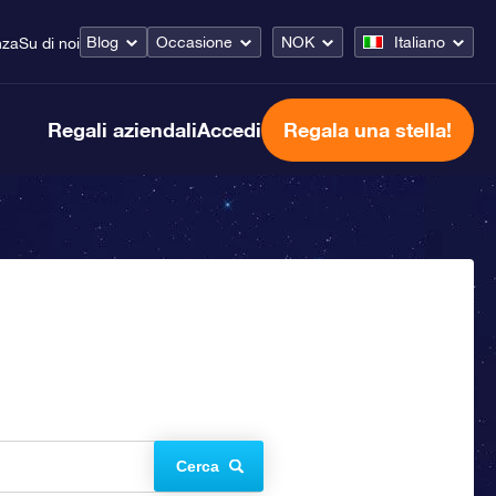
Blog
Occasione
NOK
Italiano
nza
Su di noi
Regali aziendali
Accedi
Regala una stella!
Cerca