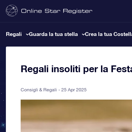
Regali
Guarda la tua stella
Crea la tua Costel
Regali insoliti per la Fe
Consigli & Regali
25 Apr 2025