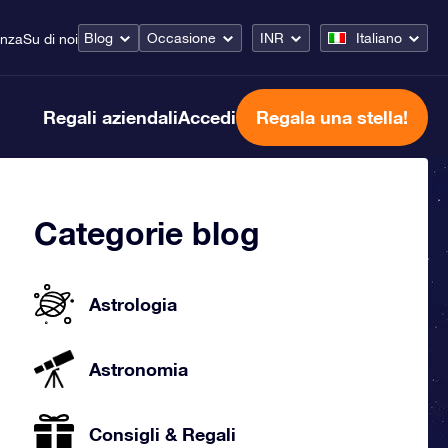
Blog
Occasione
INR
Italiano
enza
Su di noi
Regali aziendali
Accedi
Regala una stella!
Categorie blog
Astrologia
Astronomia
Consigli & Regali