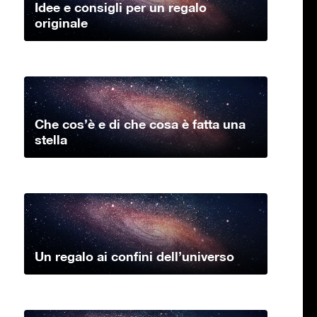
Idee e consigli per un regalo
originale
Che cos’è e di che cosa è fatta una
stella
Un regalo ai confini dell’universo