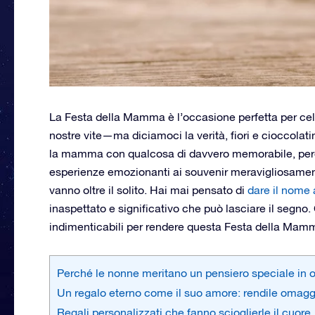
La Festa della Mamma è l’occasione perfetta per cel
nostre vite—ma diciamoci la verità, fiori e cioccolati
la mamma con qualcosa di davvero memorabile, perc
esperienze emozionanti ai souvenir meravigliosament
vanno oltre il solito. Hai mai pensato di
dare il nome 
inaspettato e significativo che può lasciare il segno.
indimenticabili per rendere questa Festa della Mam
Perché le nonne meritano un pensiero speciale in
Un regalo eterno come il suo amore: rendile omagg
Regali personalizzati che fanno scioglierle il cuore