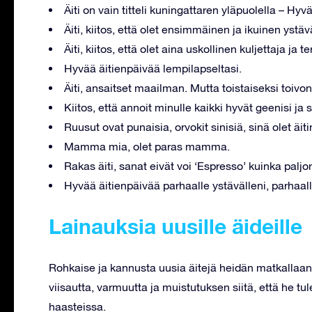
Äiti on vain titteli kuningattaren yläpuolella – Hyv
Äiti, kiitos, että olet ensimmäinen ja ikuinen yst
Äiti, kiitos, että olet aina uskollinen kuljettaja ja 
Hyvää äitienpäivää lempilapseltasi.
Äiti, ansaitset maailman. Mutta toistaiseksi toivon
Kiitos, että annoit minulle kaikki hyvät geenisi ja 
Ruusut ovat punaisia, orvokit sinisiä, sinä olet äiti
Mamma mia, olet paras mamma.
Rakas äiti, sanat eivät voi ‘Espresso’ kuinka paljo
Hyvää äitienpäivää parhaalle ystävälleni, parhaalle
Lainauksia uusille äideille
Rohkaise ja kannusta uusia äitejä heidän matkallaan näi
viisautta, varmuutta ja muistutuksen siitä, että he t
haasteissa.