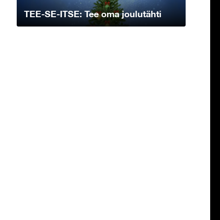
TEE-SE-ITSE: Tee oma joulutähti