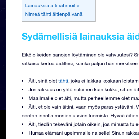
Lainauksia äitihahmoille
Nimeä tähti äitienpäivänä
Sydämellisiä lainauksia äid
Eikö oikeiden sanojen löytäminen ole vahvuutesi? Si
ratkaisu kertoa äidillesi, kuinka paljon hän merkitsee
Äiti, sinä olet
tähti
, joka ei lakkaa koskaan loistam
Jos rakkaus on yhtä suloinen kuin kukka, sitten äi
Maailmalle olet äiti, mutta perheellemme olet ma
Äiti, et ole vain äitini, vaan myös paras ystäväni.
odotan innolla monien uusien luomista. Hyvää äitien
Äiti, tiedän tekeväni jotain oikein, jos minusta tul
Hurraa elämäni upeimmalle naiselle! Sinun rakkau