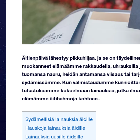
Äitienpäivä lähestyy pikkuhiljaa, ja se on täydellin
muokanneet elämäämme rakkaudella, uhrauksilla ja
tuomansa nauru, heidän antamansa viisaus tai tarjo
sydämissämme.
Kun valmistaudumme kunnioittama
tutustukaamme kokoelmaan lainauksia, jotka ilmai
elämämme äitihahmoja kohtaan..
Sydämellisiä lainauksia äidille
Hauskoja lainauksia äidille
Lainauksia uusille äideille