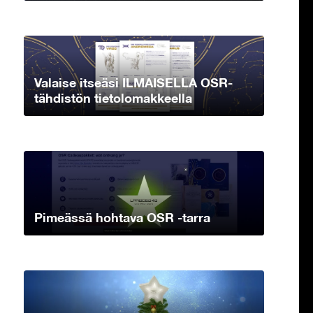
Valaise itseäsi ILMAISELLA OSR-
tähdistön tietolomakkeella
Pimeässä hohtava OSR -tarra