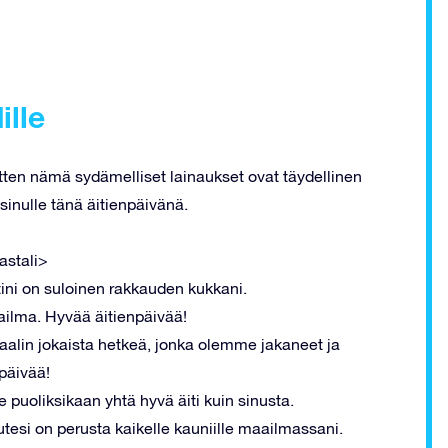
ille
tten nämä sydämelliset lainaukset ovat täydellinen
 sinulle tänä äitienpäivänä.
astali>
tini on suloinen rakkauden kukkani.
ailma. Hyvää äitienpäivää!
 Vaalin jokaista hetkeä, jonka olemme jakaneet ja
päivää!
ee puoliksikaan yhtä hyvä äiti kuin sinusta.
tesi on perusta kaikelle kauniille maailmassani.