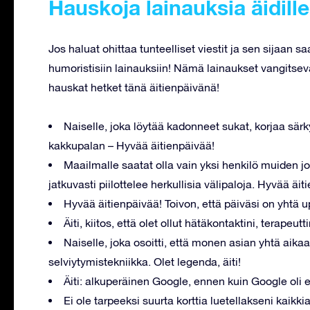
Hauskoja lainauksia äidille
Jos haluat ohittaa tunteelliset viestit ja sen sijaan sa
humoristisiin lainauksiin! Nämä lainaukset vangitseva
hauskat hetket tänä äitienpäivänä!
Naiselle, joka löytää kadonneet sukat, korjaa sär
kakkupalan – Hyvää äitienpäivää!
Maailmalle saatat olla vain yksi henkilö muiden jo
jatkuvasti piilottelee herkullisia välipaloja. Hyvää äit
Hyvää äitienpäivää! Toivon, että päiväsi on yhtä u
Äiti, kiitos, että olet ollut hätäkontaktini, terapeu
Naiselle, joka osoitti, että monen asian yhtä aikaa
selviytymistekniikka. Olet legenda, äiti!
Äiti: alkuperäinen Google, ennen kuin Google oli
Ei ole tarpeeksi suurta korttia luetellakseni kaikki