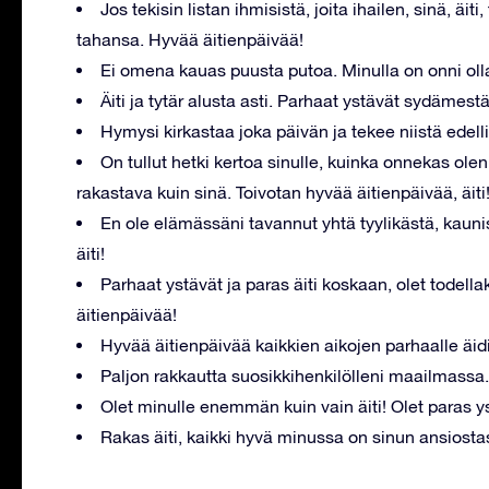
Jos tekisin listan ihmisistä, joita ihailen, sinä, äiti
tahansa. Hyvää äitienpäivää!
Ei omena kauas puusta putoa. Minulla on onni olla
Äiti ja tytär alusta asti. Parhaat ystävät sydämestä
Hymysi kirkastaa joka päivän ja tekee niistä edell
On tullut hetki kertoa sinulle, kuinka onnekas olen,
rakastava kuin sinä. Toivotan hyvää äitienpäivää, äiti
En ole elämässäni tavannut yhtä tyylikästä, kaunis
äiti!
Parhaat ystävät ja paras äiti koskaan, olet todell
äitienpäivää!
Hyvää äitienpäivää kaikkien aikojen parhaalle äidi
Paljon rakkautta suosikkihenkilölleni maailmassa
Olet minulle enemmän kuin vain äiti! Olet paras yst
Rakas äiti, kaikki hyvä minussa on sinun ansiosta