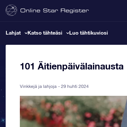
Lahjat
Katso tähteäsi
Luo tähtikuviosi
101 Äitienpäivälainausta
Vinkkejä ja lahjoja
29 huhti 2024