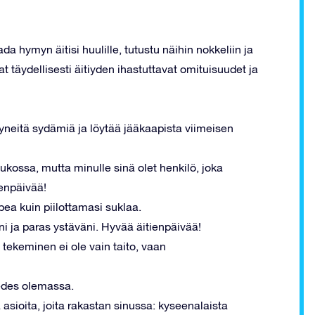
ada hymyn äitisi huulille, tutustu näihin nokkeliin ja
t täydellisesti äitiyden ihastuttavat omituisuudet ja
kyneitä sydämiä ja löytää jääkaapista viimeisen
ukossa, mutta minulle sinä olet henkilö, joka
ienpäivää!
pea kuin piilottamasi suklaa.
ttini ja paras ystäväni. Hyvää äitienpäivää!
 tekeminen ei ole vain taito, vaan
 edes olemassa.
a asioita, joita rakastan sinussa: kyseenalaista