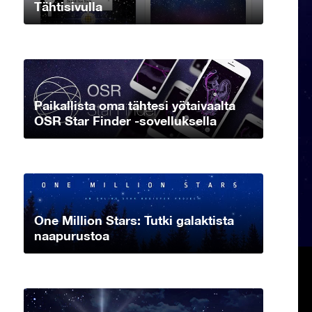
Tähtisivulla
Paikallista oma tähtesi yötaivaalta
OSR Star Finder -sovelluksella
One Million Stars: Tutki galaktista
naapurustoa