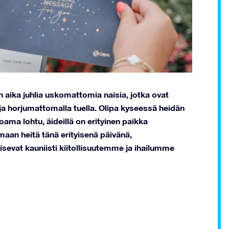
en aika juhlia uskomattomia naisia, jotka ovat
 horjumattomalla tuella. Olipa kyseessä heidän
ama lohtu, äideillä on erityinen paikka
an heitä tänä erityisenä päivänä,
sevat kauniisti kiitollisuutemme ja ihailumme