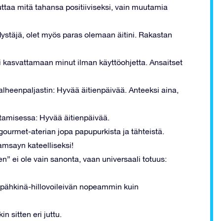
uuttaa mitä tahansa positiiviseksi, vain muutamia
ydystäjä, olet myös paras olemaan äitini. Rakastan
ui kasvattamaan minut ilman käyttöohjetta. Ansaitset
lheenpaljastin: Hyvää äitienpäivää. Anteeksi aina,
ottamisessa: Hyvää äitienpäivää.
gourmet-aterian jopa papupurkista ja tähteistä.
Ramsayn kateelliseksi!
iten” ei ole vain sanonta, vaan universaali totuus:
apähkinä-hillovoileivän nopeammin kuin
 sitten eri juttu.