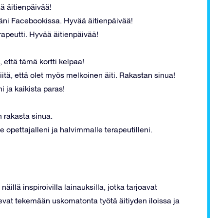
ää äitienpäivää!
äväni Facebookissa. Hyvää äitienpäivää!
terapeutti. Hyvää äitienpäivää!
, että tämä kortti kelpaa!
siitä, että olet myös melkoinen äiti. Rakastan sinua!
ni ja kaikista paras!
n rakasta sinua.
 opettajalleni ja halvimmalle terapeutilleni.
llä inspiroivilla lainauksilla, jotka tarjoavat
ulevat tekemään uskomatonta työtä äitiyden iloissa ja