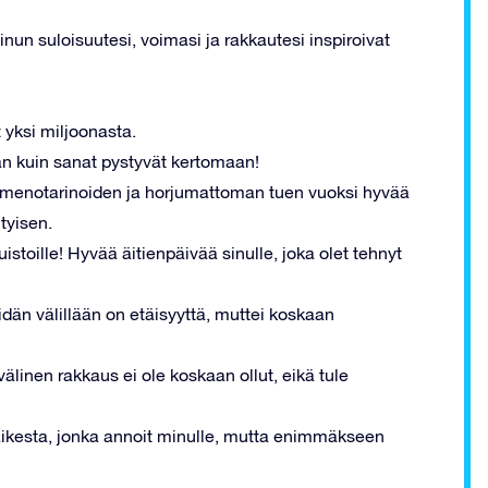
un suloisuutesi, voimasi ja rakkautesi inspiroivat
t yksi miljoonasta.
än kuin sanat pystyvät kertomaan!
nmenotarinoiden ja horjumattoman tuen vuoksi hyvää
ityisen.
uistoille! Hyvää äitienpäivää sinulle, joka olet tehnyt
eidän välillään on etäisyyttä, muttei koskaan
välinen rakkaus ei ole koskaan ollut, eikä tule
 kaikesta, jonka annoit minulle, mutta enimmäkseen