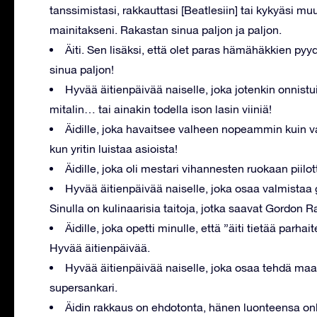
tanssimistasi, rakkauttasi [Beatlesiin] tai kykyäsi m
mainitakseni. Rakastan sinua paljon ja paljon.
Äiti. Sen lisäksi, että olet paras hämähäkkien py
sinua paljon!
Hyvää äitienpäivää naiselle, joka jotenkin onnist
mitalin… tai ainakin todella ison lasin viiniä!
Äidille, joka havaitsee valheen nopeammin kuin va
kun yritin luistaa asioista!
Äidille, joka oli mestari vihannesten ruokaan piil
Hyvää äitienpäivää naiselle, joka osaa valmistaa 
Sinulla on kulinaarisia taitoja, jotka saavat Gordon 
Äidille, joka opetti minulle, että ”äiti tietää parha
Hyvää äitienpäivää.
Hyvää äitienpäivää naiselle, joka osaa tehdä ma
supersankari.
Äidin rakkaus on ehdotonta, hänen luonteensa onkin