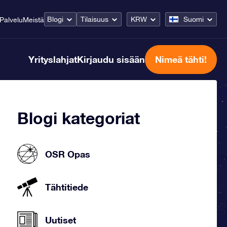
Blogi
Tilaisuus
KRW
Suomi
Palvelu
Meistä
Yrityslahjat
Kirjaudu sisään
Nimeä tähti!
Blogi kategoriat
OSR Opas
Tähtitiede
Uutiset