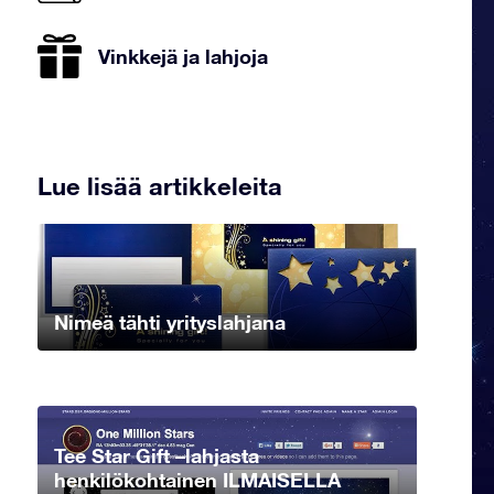
Vinkkejä ja lahjoja
Lue lisää artikkeleita
Nimeä tähti yrityslahjana
Tee Star Gift –lahjasta
henkilökohtainen ILMAISELLA