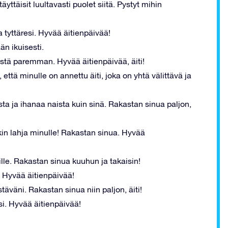
, täyttäisit luultavasti puolet siitä. Pystyt mihin
 tyttäresi. Hyvää äitienpäivää!
än ikuisesti.
istä paremman. Hyvää äitienpäivää, äiti!
 että minulle on annettu äiti, joka on yhtä välittävä ja
!
ta ja ihanaa naista kuin sinä. Rakastan sinua paljon,
akin lahja minulle! Rakastan sinua. Hyvää
lle. Rakastan sinua kuuhun ja takaisin!
. Hyvää äitienpäivää!
äväni. Rakastan sinua niin paljon, äiti!
si. Hyvää äitienpäivää!