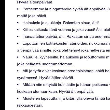
Hyvää äitienpäivää!
Perheemme kuningattarelle hyvää äitienpäivää! Sin
meitä joka päivä.
Halauksia ja suukkoja. Rakastan sinua, äiti!
Kiitos kaikesta tänä vuonna ja joka vuosi! Äiti, ole
Ihanaa äitienpäivää, äiti. Rakastan sinua enemm
Loputtomien kotitekoisten aterioiden, nukkumaa
äitienpäivää sinulle, joka olet tehnyt joka hetkestä er
Naurulle, kyyneleille, halauksille ja loputtomille m
joka hetkestä unohtumattoman.
Äiti ja tytär eivät koskaan eroa toisistaan, ehkä h
sydämessä. Hyvää äitienpäivää.
Mitään niin erityistä kuin äidin ja hänen poikansa 
koskaan olemaankaan. Hyvää äitienpäivää.
Muistelen lapsuuttani ja kiitän yllä olevia tähtiä
rakkaudestasi.