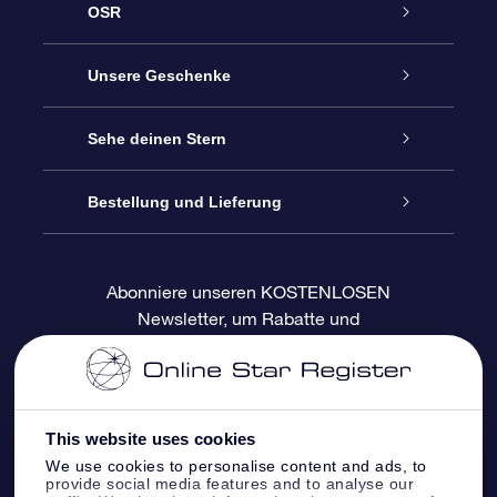
OSR
Service
Unsere Geschenke
Kontakt
Sterne schenken
Sehe deinen Stern
Blog
OSR-Geschenkpaket
Sternregister
Bestellung und Lieferung
Häufig Gestellte Fragen
Super Star Gift
OSR Star Finder App
Kundenlogin
Abonniere unseren KOSTENLOSEN
Newsletter, um Rabatte und
Bewertungen
OSR-Geschenkgutschein
Personalisierte Sternseite
Zahlungsinformationen
Produktneuigkeiten zu erhalten
Firmengeschenke
One Million Stars
Versandinformationen
This website uses cookies
OSR-Starsaver
Rückgaberecht
We use cookies to personalise content and ads, to
provide social media features and to analyse our