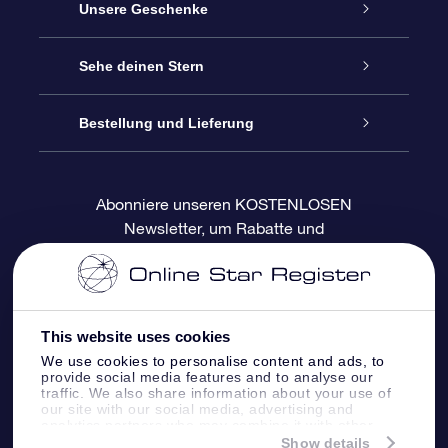
Service
Unsere Geschenke
Kontakt
Sterne schenken
Sehe deinen Stern
Blog
OSR-Geschenkpaket
Sternregister
Bestellung und Lieferung
Häufig Gestellte Fragen
Super Star Gift
OSR Star Finder App
Kundenlogin
Abonniere unseren KOSTENLOSEN
Newsletter, um Rabatte und
Bewertungen
OSR-Geschenkgutschein
Personalisierte Sternseite
Zahlungsinformationen
Produktneuigkeiten zu erhalten
Firmengeschenke
One Million Stars
Versandinformationen
This website uses cookies
OSR-Starsaver
Rückgaberecht
We use cookies to personalise content and ads, to
provide social media features and to analyse our
traffic. We also share information about your use of
VR-App „Fliege mich zu den Sternen“
Sternbilder
our site with our social media, advertising and
analytics partners who may combine it with other
information that you’ve provided to them or that
Show details